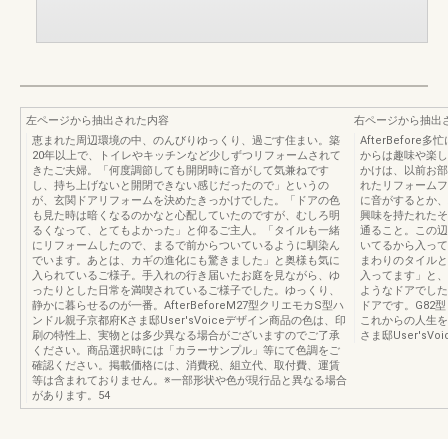
左ページから抽出された内容
右ページから抽出
恵まれた周辺環境の中、のんびりゆっくり、過ごす住まい。築
AfterBefo
20年以上で、トイレやキッチンなど少しずつリフォームされて
からは趣味や楽し
きたご夫婦。「何度調節しても開閉時に音がして気兼ねです
かけは、以前お部
し、持ち上げないと開閉できない感じだったので」というの
れたリフォームフ
が、玄関ドアリフォームを決めたきっかけでした。「ドアの色
に音がするとか、
も見た時は暗くなるのかなと心配していたのですが、むしろ明
興味を持たれたそ
るくなって、とてもよかった」と仰るご主人。「タイルも一緒
通ること。この辺
にリフォームしたので、まるで前からついているように馴染ん
いてるから入って
でいます。あとは、カギの進化にも驚きました」と奥様も気に
まわりのタイルと
入られているご様子。手入れの行き届いたお庭を見ながら、ゆ
入ってます」と、
ったりとした日常を満喫されているご様子でした。ゆっくり、
ようなドアでした
静かに暮らせるのが一番。AfterBeforeM27型クリエモカS型ハ
ドアです。G82
ンドル親子京都府Kさま邸User'sVoiceデザイン商品の色は、印
これからの人生を
刷の特性上、実物とは多少異なる場合がございますのでご了承
さま邸User'sVoi
ください。商品選択時には「カラーサンプル」等にて色調をご
確認ください。掲載価格には、消費税、組立代、取付費、運賃
等は含まれておりません。※一部形状や色が現行品と異なる場合
があります。54