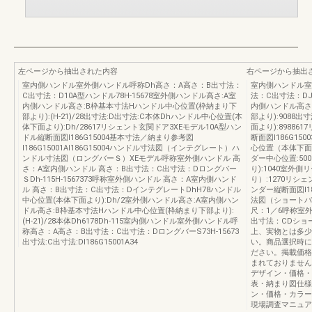
左ページから抽出された内容
右ページから抽出
室内側ハンドル室外側ハンドル呼称Dh高さ：A高さ：B出寸法：
室内側ハンドル室
C出寸法：D10A型ハンドル78H-15678室外側ハンドル高さ:A室
法：C出寸法：DJ
内側ハンドル高さ:B枠基本寸法Hハンドル中心位置(枠納まり下
内側ハンドル高さ
部より):(H-21)/28出寸法:D出寸法:C本体Dhハンドル中心位置(本
部より):9088
体下面より):Dh/28617リシェント玄関ドア3XEモデル10A型ハン
面より):8988
ドル縦断面図I186G15004基本寸法／納まり参考図
断面図I186G1
I186G15001AI186G15004ハンドル寸法図（インテグレート）ハ
心位置（本体下面よ
ンドル寸法図（ロングバーＳ）XEモデル呼称室外側ハンドル 高
ダー中心位置:5
さ：A室内側ハンドル 高さ：B出寸法：C出寸法：Dロングバー
り):1040室
ＳDh-115H-1567373呼称室外側ハンドル 高さ：A室内側ハンド
り）:1270リシ
ル 高さ：B出寸法：C出寸法：DインテグレートDhH78ハンドル
ンダー縦断面図I187
中心位置(本体下面より):Dh/2室外側ハンドル高さ:A室内側ハン
法図（ショートバ
ドル高さ:B枠基本寸法Hハンドル中心位置(枠納まり下部より):
尺：1／6呼称室
(H-21)/28本体Dh6178Dh-115室内側ハンドル室外側ハンドル呼
出寸法：CDショー
称高さ：A高さ：B出寸法：C出寸法：DロングバーS73H-15673
上、実物とは多少
出寸法:C出寸法:DI186G15001A34
い。商品選択時に
ださい。掲載価格
まれておりません
デザイン・価格・
表・納まり図仕様
ン・価格・カラー
現場調査マニュア