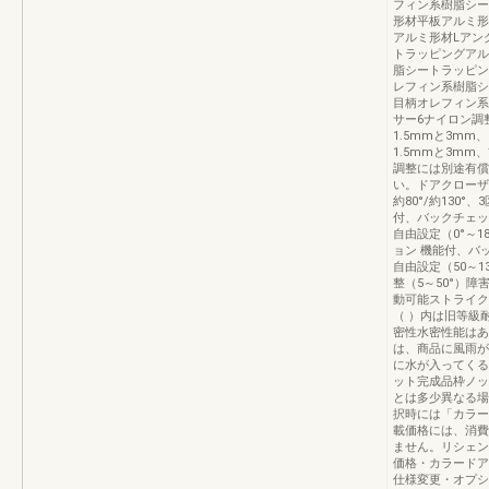
フィン系樹脂シー
形材平板アルミ形
アルミ形材Lアン
トラッピングアル
脂シートラッピン
レフィン系樹脂シ
目柄オレフィン系
サー6ナイロン調
1.5mmと3mm
1.5mmと3mm
調整には別途有償
い。ドアクローザ
約80°/約130
付、バックチェッ
自由設定（0°～
ョン 機能付、バ
自由設定（50～1
整（5～50°）
動可能ストライク受
（ ）内は旧等級耐
密性水密性能はあ
は、商品に風雨が
に水が入ってくる
ット完成品枠ノッ
とは多少異なる場
択時には「カラー
載価格には、消費
ません。リシェン
価格・カラードア
仕様変更・オプシ