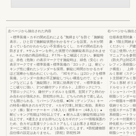
左ページから抽出された内容
右ページから抽出
＜標準装備＞カギの閉め忘れによる “無締まり”を防ぐ「施解錠
仕様表使用対象・
表示」。ひと目で施解錠状態がわかるサインを設置。カギが閉
象・1階土間納ま
まっているのかわからない不安感をなくし、カギの閉め忘れを
ください）・戸建
防ぎます。※サムターンを外した状態での施解錠表示はされませ
てはご使用いただ
ん。※その他の商品特長は、P.176～をご確認ください。解錠時
マニュアルを参照
は、赤色（危険）の表示マークです施錠時は、緑色（安心）の
（防火戸は対応不
表示マークです＜標準装備＞標準装備の「2ロック」は、耐ピッ
レフィン系樹脂シ
キング性に優れたシリンダーを採用。解錠に時間がかかるカギ
ク構造）、 上枠
ほど泥棒から狙われにくいもの。『XEモデル』は2ロックを標準
ルミ形材（ステン
装備。シリンダー自体が不正解錠しづらい構造なので、ピッキ
ト主部材アルミ形
ングなどによる「施錠開け」対策に効果的です。＜標準装備＞
アルミ形材 ポリ
こじ破りに強い、2つの鎌付デッドボルト。上部ロックに1つ、
ドルセットインテ
下部ロックに1つ、鎌付デッドボルトを採用。玄関ドアと枠のか
ミショートバー主
み合わせが強化され、防犯性が向上。どちらの向きで差し込ん
樹脂シリンダーセ
でも開けられる、リバーシブル仕様。■DN（ディンプル）キー
バー樹脂キー標準
の特長○横向きのカギ穴です。 ○カギ穴壊し対策に有効。美和ロ
収納リモコン：樹
ック（株）製オーナーキー（1本入り）標準キー（4本入り）●
仕様スチール丁番
耐ピッキング性能は10分以上です。● 耐カム送り解錠性能は5分
系樹脂シートラッ
以上です。※建主さまがお持ちになるカギのナンバー情報保護の
テンキー付屋外リ
ため、合カギは直接リクシルストアもしくはお客さま相談セン
枠化粧カバー材ス
ターにご発注くださいますようお願いいたします。※防犯建物部
材ステンレスステ
品仕様の設定はありません。［防犯］防犯性28
樹脂シートラッピ