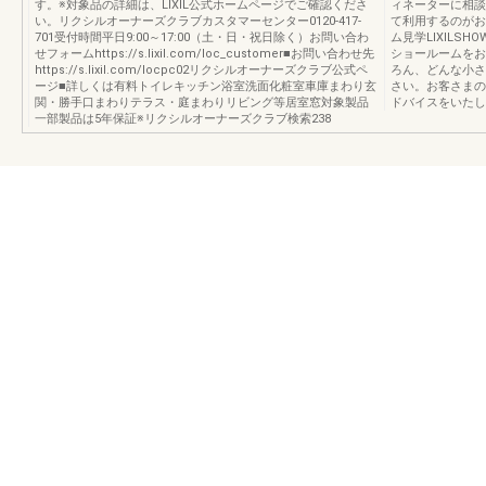
す。※対象品の詳細は、LIXIL公式ホームページでご確認くださ
ィネーターに相談でき
い。リクシルオーナーズクラブカスタマーセンター0120-417-
て利用するのがお
701受付時間平日9:00～17:00（土・日・祝日除く）お問い合わ
ム見学LIXILSHOW
せフォームhttps://s.lixil.com/loc_customer■お問い合わせ先
ショールームをお
https://s.lixil.com/locpc02リクシルオーナーズクラブ公式ペ
ろん、どんな小さ
ージ■詳しくは有料トイレキッチン浴室洗面化粧室車庫まわり玄
さい。お客さまの
関・勝手口まわりテラス・庭まわりリビング等居室窓対象製品
ドバイスをいたし
一部製品は5年保証※リクシルオーナーズクラブ検索238