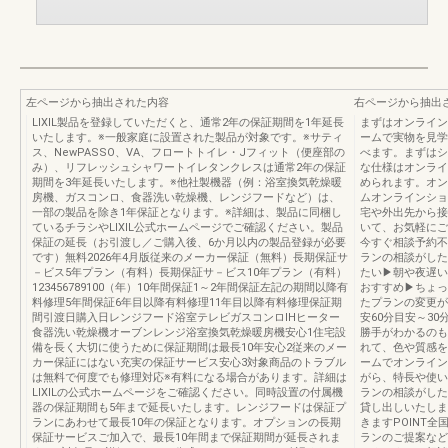
左ページから抽出された内容
右ページから抽出
LIXIL製品を登録していただくと、通常2年の保証期間を1年延長
まずはオンライン
いたします。※一般家庭に設置された製品が対象です。※サティ
ームで実物を見学
ス、NewPASSO、VA、フロートトイレ・Jフィット（便座部の
べます。まずはシ
み）、リフレッシュシャワートイレタンクレスは通常2年の保証
な仕様はオンライ
期間を3年延長いたします。※他社製機器（例：浴室換気乾燥暖
められます。オン
房機、ガスコンロ、食器洗い乾燥機、レンジフードなど）は、
ムオンラインショ
一部の製品を除き1年保証となります。※詳細は、製品に同梱し
宅や外出先から接
ているチラシやLIXIL公式ホームページでご確認ください。製品
いて、お気軽にご
保証の延長（お引渡し／ご購入後、6か月以内の製品登録が必要
今すぐ相談予約不
です）無料2026年4月版従来のメーカー保証（無料）長期保証サ
ランの相談がした
－ビス5年プラン（有料）長期保証サ－ビス10年プラン（有料）
たい▶朝や夜遅い
123456789100（年）10年間保証1～2年間保証左記の期間以降有
おすすめ▶ちょっ
料修理5年間保証6年目以降有料修理11年目以降有料修理保証期
たプランの変更が
間引渡日購入日レンジフード浴室テレビガスコンロIHヒーター
安60分目安～30
食器洗い乾燥機オーブンレンジ浴室換気乾燥暖房機安心1住宅設
勝手がわかるのも
備を長く大切に使うために保証期間は最長10年安心2従来のメー
れて、色や質感を
カー保証にはない充実の保証サービス安心3対象商品のトラブル
ームでオンライン
は無料で何度でも修理対応※有料になる場合があります。詳細は
がら、特長や使い
LIXILの公式ホームページをご確認ください。同時設置の付属機
ランの相談がした
器の保証期間も5年まで延長いたします。レンジフードは保証プ
貸し出しいたしま
ランにあわせて最長10年の保証となります。オプションの長期
きますPOINT全
保証サービスご加入で、最長10年間まで保証期間が延長されま
ランのご提案など