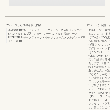
左ページから抽出された内容
右ページから抽出
本体型番10A型［インテグレートハンドル］20A型［ロングバー
価格別一覧［表示
Sハンドル］20C型［ショートバーハンドル］掲載ページ
モコンなし）/外
P.20P.22P.24チークディープエルムブリュームメタルグレーデザ
（20A型・20C
イン一覧18
合は価格が異なり
確認ください。枠色本体
テグレートハンド
［ロングバーSハン
※木目の色柄は本
同じ製品でも部材
あります。※色に
特有の樹種痕を入
ありません。※色
になることがあり
うご注意ください
用している場合が
いが生じますがご
ディープエルム（
ラック（AA）デ
（FK）カラーライン
ドア仕様［RE3
ンマなし］本体型
す。詳しくは当ペ