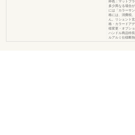
枠色：マットブラ
多少異なる場合が
には「カラーサン
格には、消費税、
ん。リシェント玄
格・カラードアデ
様変更・オプショ
ハンドル商品特長
ルアルミ仕様断熱