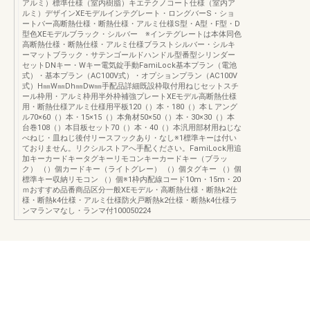
アルミ）標準仕様（室内樹脂）キエテクノコート仕様（室内ア
ルミ）デザインXEモデルインテグレート・ロングバーS・ショ
ートバー高断熱仕様・断熱仕様・アルミ仕様S型・A型・F型・D
型色XEモデルブラック・シルバー ※インテグレートは本体同色
高断熱仕様・断熱仕様・アルミ仕様ブラストシルバー・シルキ
ーマットブラック・サテンゴールドハンドル型番型シリンダー
セットDNキー・Wキー電気錠手動FamiLock基本プラン（電池
式）・基本プラン（AC100V式）・オプションプラン（AC100V
式）H㎜W㎜Dh㎜Dw㎜手配品詳細既設枠取付用ねじセットスチ
ール枠用・アルミ枠用半外枠補強プレートXEモデル高断熱仕様
用・断熱仕様アルミ仕様用平板120（）本・180（）本Ｌアング
ル70×60（）本・15×15（）本角材50×50（）本・30×30（）本
台巻108（）本目板セット70（）本・40（）本汎用部材用ねじな
べねじ・皿ねじ後付リースフックあり・なし※1標準キーは付い
ておりません。リクシルストアへ手配ください。FamiLock用追
加キーカードキータグキーリモコンキーカードキー（ブラッ
ク） （）個カードキー（ライトグレー） （）個タグキー （）個
標準キー収納リモコン （）個※1枠内配線コード10m・15m・20
ｍおすすめ品番商品区分一般XEモデル・高断熱仕様・断熱k2仕
様・断熱k4仕様・アルミ仕様防火戸断熱k2仕様・断熱k4仕様ラ
ンマランマなし・ランマ付100050224