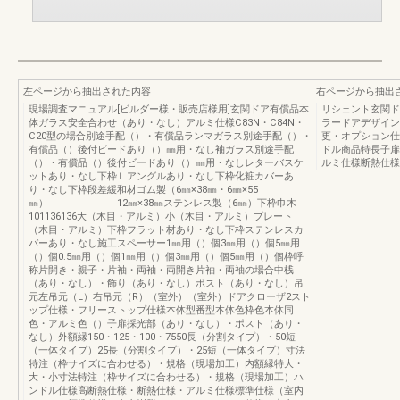
左ページから抽出された内容
右ページから抽出
現場調査マニュアル[ビルダー様・販売店様用]玄関ドア有償品本
リシェント玄関ド
体ガラス安全合わせ（あり・なし）アルミ仕様C83N・C84N・
ラードアデザイン
C20型の場合別途手配（）・有償品ランマガラス別途手配（）・
更・オプション仕
有償品（）後付ビードあり（）㎜用・なし袖ガラス別途手配
ドル商品特長子扉
（）・有償品（）後付ビードあり（）㎜用・なしレターバスケ
ルミ仕様断熱仕様
ットあり・なし下枠Ｌアングルあり・なし下枠化粧カバーあ
り・なし下枠段差緩和材ゴム製（6㎜×38㎜・6㎜×55
㎜） 12㎜×38㎜ステンレス製（6㎜）下枠巾木
101136136大（木目・アルミ）小（木目・アルミ）プレート
（木目・アルミ）下枠フラット材あり・なし下枠ステンレスカ
バーあり・なし施工スペーサー1㎜用（）個3㎜用（）個5㎜用
（）個0.5㎜用（）個1㎜用（）個3㎜用（）個5㎜用（）個枠呼
称片開き・親子・片袖・両袖・両開き片袖・両袖の場合中桟
（あり・なし）・飾り（あり・なし）ポスト（あり・なし）吊
元左吊元（L）右吊元（R）（室外）（室外）ドアクローザ2スト
ップ仕様・フリーストップ仕様本体型番型本体色枠色本体同
色・アルミ色（）子扉採光部（あり・なし）・ポスト（あり・
なし）外額縁150・125・100・7550長（分割タイプ）・50短
（一体タイプ）25長（分割タイプ）・25短（一体タイプ）寸法
特注（枠サイズに合わせる）・規格（現場加工）内額縁特大・
大・小寸法特注（枠サイズに合わせる）・規格（現場加工）ハ
ンドル仕様高断熱仕様・断熱仕様・アルミ仕様標準仕様（室内