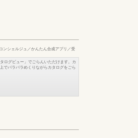
コンシェルジュ／かんたん合成アプリ／受
タログビュー」でごらんいただけます。カ
b上でパラパラめくりながらカタログをごら