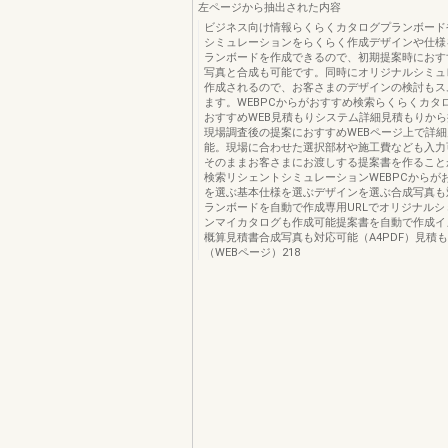
左ページから抽出された内容
ビジネス向け情報らくらくカタログプランボード
シミュレーションをらくらく作成デザインや仕様
ランボードを作成できるので、初期提案時におす
写真と合成も可能です。同時にオリジナルシミュ
作成されるので、お客さまのデザインの検討もス
ます。WEBPCからがおすすめ検索らくらくカタ
おすすめWEB見積もりシステム詳細見積もりか
現場調査後の提案におすすめWEBページ上で詳
能。現場に合わせた選択部材や施工費なども入力
そのままお客さまにお渡しする提案書を作ること
検索リシェントシミュレーションWEBPCからが
を選ぶ基本仕様を選ぶデザインを選ぶ合成写真も
ランボードを自動で作成専用URLでオリジナルシ
ンマイカタログも作成可能提案書を自動で作成イ
概算見積書合成写真も対応可能（A4PDF）見積
（WEBページ）218