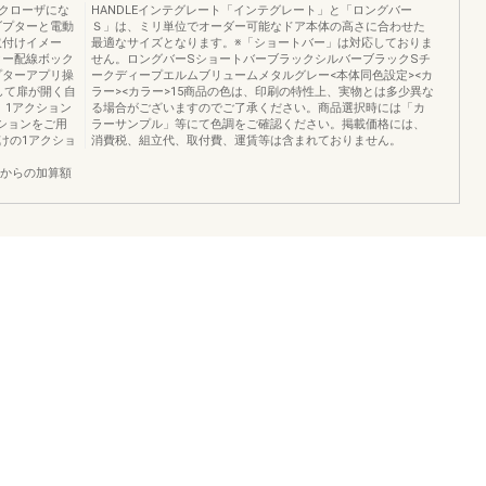
クローザにな
HANDLEインテグレート「インテグレート」と「ロングバー
ダプターと電動
Ｓ」は、ミリ単位でオーダー可能なドア本体の高さに合わせた
取付けイメー
最適なサイズとなります。※「ショートバー」は対応しておりま
ター配線ボック
せん。ロングバーSショートバーブラックシルバーブラックSチ
プターアプリ操
ークディープエルムブリュームメタルグレー<本体同色設定><カ
して扉が開く自
ラー><カラー>15商品の色は、印刷の特性上、実物とは多少異な
。1アクション
る場合がございますのでご了承ください。商品選択時には「カ
プションをご用
ラーサンプル」等にて色調をご確認ください。掲載価格には、
けの1アクショ
消費税、組立代、取付費、運賃等は含まれておりません。
閉仕様からの加算額