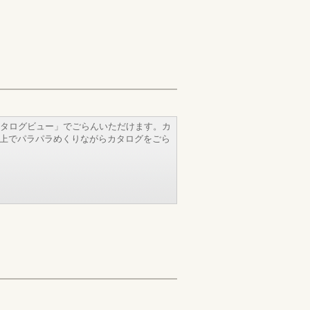
タログビュー」でごらんいただけます。カ
b上でパラパラめくりながらカタログをごら