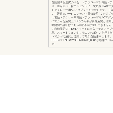
自動開閉を選択の場合、ドアクローザが電動ドア
り、通線カバー付コンセントに、電気錠用ACア
ドアクローザ用ACアダプターを接続します。［
ジ］通線カバー付コンセント電気錠用ACアダプ
ス電動ドアクローザ電動ドアクローザ用ACアダ
作でカギを解錠上下2つのカギが解錠解錠と連動
動開閉の詳細はこちら※電池式は選択できません
で自動開閉OPTIONスマートに出入りできるオ
意。スマートフォンやリモコンのボタンを押すだ
ンでカギの解錠と連動して扉が自動開閉します。
DOOROPENERSYSTEM+¥200,000※手動開
14