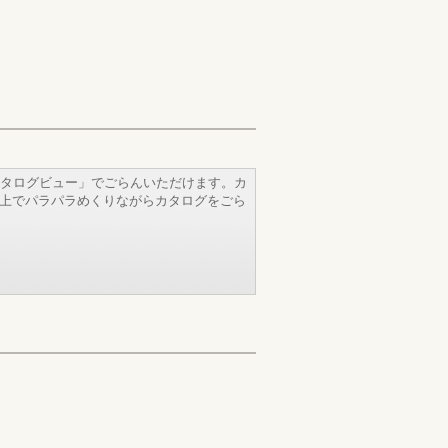
タログビュー」でごらんいただけます。カ
b上でパラパラめくりながらカタログをごら