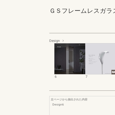
ＧＳフレームレスガラスド
Design
6
7
左ページから抽出された内容
Design6