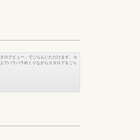
タログビュー」でごらんいただけます。カ
b上でパラパラめくりながらカタログをごら