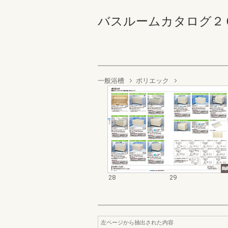
バスルームカタログ２０２６春
一般浴槽
ポリエック
28
29
左ページから抽出された内容