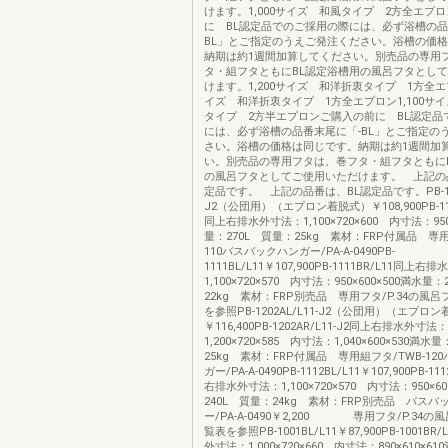
けます。1,000サイズ 和風タイプ 2方全エプ
に BL認定品でのご採用の際には、必ず浴槽の品
BL」とご指定のうえご発注ください。浴槽の価
納期は約1週間加算してください。別売品の専用
タ・組フタともにBL認定浴槽用の風呂フタとし
けます。1,200サイズ 和洋折衷タイプ 1方全エプ
イズ 和洋折衷タイプ 1方全エプロン1,100サ
タイプ 2方半エプロンご購入の前に BL認定品
には、必ず浴槽の品番末尾に「-BL」とご指定の
さい。浴槽の価格は同じです。納期は約1週間加
い。別売品の専用フタは、巻フタ・組フタともに
の風呂フタとしてご使用いただけます。 上記の
定品です。 上記の品番は、BL認定品です。PB-1102
J2（公団用）（エプロン着脱式）￥108,900PB-1102
同上右排水外寸法：1,100×720×600 内寸法：950
量：270L 質量：25kg 素材：FRP付属品 専用
110バスバックハンガー/PA-A-0490PB-
1111BL/L11￥107,900PB-1111BR/L11同上
1,100×720×570 内寸法：950×600×500満水量
22kg 素材：FRP別売品 専用フタ/P.34の風
を参照PB-1202AL/L11-J2（公団用）（エプロ
￥116,400PB-1202AR/L11-J2同上右排水外寸法：
1,200×720×585 内寸法：1,040×600×530満水
25kg 素材：FRP付属品 専用組フタ/TWB-12
ガー/PA-A-0490PB-1112BL/L11￥107,900PB-11
右排水外寸法：1,100×720×570 内寸法：950×6
240L 質量：24kg 素材：FRP別売品 バスバ
ー/PA-A-0490￥2,200 専用フタ/P.34
覧表を参照PB-1001BL/L11￥87,900PB-1001B
外寸法：1,000×720×660 内寸法：890×610×6