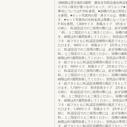
28納期は受注後約2週間 優良住宅部品適合商品
エプロン様式が選べるポリエック。ポリエック■
事項についてはP.39を参照。■浴槽の穴あけ対応に
を参照。■セット写真内の壁・床タイルは、廃番
す。■セット写真内の水栓金具は廃番になっておりま
P.45を参照。1,000サイズ 和風タイプ 3方全
の前に BL認定品でのご採用の際には、必ず浴
「-BL」とご指定のうえご発注ください。浴槽の
す。納期は約1週間加算してください。別売品の
フタ・組フタともにBL認定浴槽用の風呂フタと
だけます。900サイズ 和風タイプ 2方半エプ
に BL認定品でのご採用の際には、必ず浴槽の品
BL」とご指定のうえご発注ください。浴槽の価
納期は約1週間加算してください。別売品の専用
タ・組フタともにBL認定浴槽用の風呂フタとし
けます。900サイズ 和風タイプ 2方全エプロ
に BL認定品でのご採用の際には、必ず浴槽の品
BL」とご指定のうえご発注ください。浴槽の価
納期は約1週間加算してください。別売品の専用
タ・組フタともにBL認定浴槽用の風呂フタとし
けます。1,100サイズ 和洋折衷タイプ 2方全
の前に BL認定品でのご採用の際には、必ず浴
「-BL」とご指定のうえご発注ください。浴槽の
す。納期は約1週間加算してください。別売品の
フタ・組フタともにBL認定浴槽用の風呂フタと
だけます。1,000サイズ 和風タイプ 2方半エ
前に BL認定品でのご採用の際には、必ず浴槽の
BL」とご指定のうえご発注ください。浴槽の価
納期は約1週間加算してください。別売品の専用
タ・組フタともにBL認定浴槽用の風呂フタとし