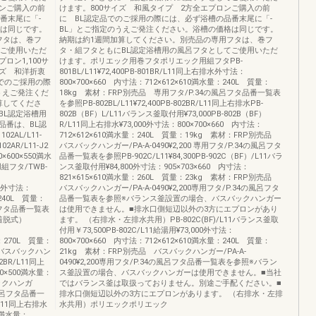
ロンご購入の前
けます。800サイズ 和風タイプ 2方全エプロンご購入の前
番末尾に「-
に BL認定品でのご採用の際には、必ず浴槽の品番末尾に「-
格は同じです。
BL」とご指定のうえご発注ください。浴槽の価格は同じです。
フタは、巻フ
納期は約1週間加算してください。別売品の専用フタは、巻フ
てご使用いただ
タ・組フタともにBL認定浴槽用の風呂フタとしてご使用いただ
ロン1,100サ
けます。ポリエック用巻フタポリエック用組フタPB-
イズ 和洋折衷
801BL/L11¥72,400PB-801BR/L11同上右排水外寸法：
でのご採用の際
800×700×660 内寸法：712×612×610満水量：240L 質量：
うえご発注くだ
18kg 素材：FRP別売品 専用フタ/P.34の風呂フタ品番一覧表
算してくださ
を参照PB-802BL/L11¥72,400PB-802BR/L11同上右排水PB-
BL認定浴槽用
802B（BF）L/L11バランス釜取付用¥73,000PB-802B（BF）
品番は、BL認
R/L11同上右排水¥73,000外寸法：800×700×660 内寸法：
AL/L11-
712×612×610満水量：240L 質量：19kg 素材：FRP別売品
AR/L11-J2
バスバックハンガー/PA-A-0490¥2,200 専用フタ/P.34の風呂フタ
×600×550満水
品番一覧表を参照PB-902C/L11¥84,300PB-902C（BF）/L11バラ
組フタ/TWB-
ンス釜取付用¥84,800外寸法：905×703×660 内寸法：
821×615×610満水量：260L 質量：23kg 素材：FRP別売品
右排水外寸法：
バスバックハンガー/PA-A-0490¥2,200専用フタ/P.34の風呂フタ
：240L 質量：
品番一覧表を参照※バランス釜設置の場合、バスバックハンガー
呂フタ品番一覧表
は使用できません。■排水口側短辺以外の3方にエプロンがあり
ン着脱式）
ます。 （右排水・左排水共用）PB-802C(BF)/L11バランス釜取
付用￥73,500PB-802C/L11給湯用¥73,000外寸法：
量：270L 質量：
800×700×660 内寸法：712×612×610満水量：240L 質量：
0バスバックハン
21kg 素材：FRP別売品 バスバックハンガー/PA-A-
12BR/L11同上
0490¥2,200専用フタ/P.34の風呂フタ品番一覧表を参照※バラン
00×500満水量：
ス釜設置の場合、バスバックハンガーは使用できません。■当社
ックハンガ
ではバランス釜は取扱っておりません。別途ご手配ください。■
の風呂フタ品番一
排水口側短辺以外の3方にエプロンがあります。 （右排水・左排
R/L11同上右排水
水共用）ポリエックポリエック
10満水量：