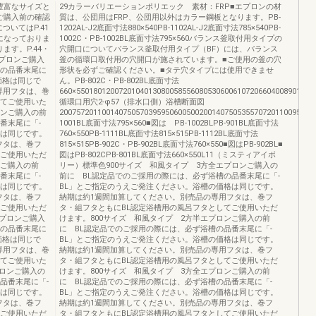
豊富なサイズと
29カラーバリエーションポリエック 素材：FRP■エプロンの材
ご購入前の確認
質は、公団用はFRP、公団用以外はカラー鋼板となります。PB-
ついてはP.41
1202AL-J2底面寸法880×540PB-1102AL-J2底面寸法785×540PB-
になっておりま
1002C・PB-1002BL底面寸法795×560バランス釜取付用タイプの
す。P.44・
穴開口についてバランス釜取付用タイプ（BF）には、バランス
エプロンご購入
釜の循環口取付用の穴開口が施されています。■ご使用の釜の穴
槽の品番末尾に
形状を必ずご確認ください。■タテ穴タイプには使用できませ
価格は同じで
ん。PB-802C・PB-802BL底面寸法
専用フタは、巻
660×55018012007201040130800585560805306006107206604008901000
してご使用いた
循環口用穴2-φ57（排水口側）浴槽断面図
ロンご購入の前
200757201100140750570395950600500200140750535570720110095075
番末尾に「-
1001BL底面寸法795×560■図は PB-1002BLPB-901BL底面寸法
格は同じです。
760×550PB-1111BL底面寸法815×515PB-1112BL底面寸法
フタは、巻フ
815×515PB-902C・PB-902BL底面寸法760×550■図はPB-902BL■
てご使用いただ
図はPB-802CPB-801BL底面寸法660×550L11（ミスティアイボ
ンご購入の前
リー）標準色900サイズ 和風タイプ 3方全エプロンご購入の
番末尾に「-
前に BL認定品でのご採用の際には、必ず浴槽の品番末尾に「-
格は同じです。
BL」とご指定のうえご発注ください。浴槽の価格は同じです。
フタは、巻フ
納期は約1週間加算してください。別売品の専用フタは、巻フ
てご使用いただ
タ・組フタともにBL認定浴槽用の風呂フタとしてご使用いただ
エプロンご購入
けます。800サイズ 和風タイプ 2方半エプロンご購入の前
槽の品番末尾に
に BL認定品でのご採用の際には、必ず浴槽の品番末尾に「-
価格は同じで
BL」とご指定のうえご発注ください。浴槽の価格は同じです。
専用フタは、巻
納期は約1週間加算してください。別売品の専用フタは、巻フ
してご使用いた
タ・組フタともにBL認定浴槽用の風呂フタとしてご使用いただ
プロンご購入の
けます。800サイズ 和風タイプ 3方全エプロンご購入の前
品番末尾に「-
に BL認定品でのご採用の際には、必ず浴槽の品番末尾に「-
格は同じです。
BL」とご指定のうえご発注ください。浴槽の価格は同じです。
フタは、巻フ
納期は約1週間加算してください。別売品の専用フタは、巻フ
てご使用いただ
タ・組フタともにBL認定浴槽用の風呂フタとしてご使用いただ