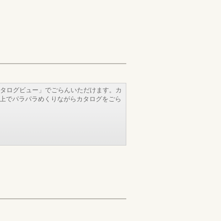
タログビュー」でごらんいただけます。カ
b上でパラパラめくりながらカタログをごら