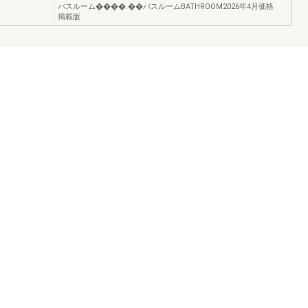
バスルーム����.��バスルームBATHROOM2026年4月価格
掲載版