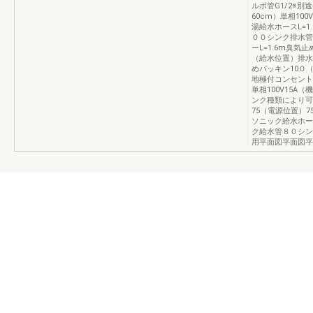
ルボ管G1/2※別
60cm）単相10
湯給水ホースL=1
００シンク排水管
ーL=1.6m臭
（給水位置）排水管
めパッキン10０
地極付コンセント（
単相100V15A（機
ンク種類により可変
75（電源位置）
ソニック給水ホー
ク給水管８０シン
用平面図平面図平