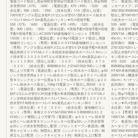
電源コード取出し用φ50排水管用φ15電源コード取出し用φ50排
プン 食器洗い乾
水管用550（575）〈600〉（電源位置）470（495）〈520〉（給
ッカータイプ：27
水位置）300（325）〈350〉（排水位置）110（壁出し位置）
300/350/450
100105アングル型止水栓PJ1/2エルボ管G1/2排水ホース給水ホ
取出し用10010
ースL=1.6mL=1.5m臭気止めパッキン▼FL※現地手配
ス給水ホースL=1
550（575）〈600〉（電源位置）470（495）〈520〉（給水位
550〈600〉（
置）300（325）〈350〉（排水位置）※現地手配※現地手配※現地
置）排水管HT4
手配※現地手配コンAC250V15A接地極付コンセント【専用】
200V15A（機器
15550〈６００〉（電源位置）４０8φ15電源コード取出し用接
45cm）※パナ
地極付コンセント（専用）単相２００V15A接地極付コンセント
反対側の 側板へ
（専用）アングル型止水栓PJ/2エルボ管G1/2※別途手配※本体同
270/320/420
梱品単相２００V15Aメイン水栓給水給湯給水ホースL=1.5mシン
ル型止水栓PJ1/
ク排水管１２０２００HTエルボ排水ホースL=1.6m臭気止めパッ
キン排水ホースL=
キン１１０30０（壁出し位置）〈３５０〉（排水位置）４７０
470〈520〉（
〈５２０〉（給水位置）808080６0１２01601050/900シンク種
808080φ30
類により可変75（電源位置）φ３０ミーレ排水ホース取出しφ50
HT40※本体同
シンク排水管用φ３０ミーレ給水ホース取出しφ５０ミーレ排水
200V15A（機器
管８０シンクセンター位置φ３０ミーレ排水ホース取出しφ３０
45cm）※パナ
ミーレ給水ホース取出し158φ15電源コード取出し用550〈６０
反対側の 側板へ取
０〉（電源位置）接地極付コンセント（専用）アングル型止水
トレーボードタイプ：
栓PJ/2エルボ管G1/2※別途手配※本体同梱品単相２００V15Aメ
出し用φ15電源コ
イン水栓給水給湯給水ホースL=1.5mシンク排水管１２０２００
エルボ管G1/2排
排水管HT40排水ホースL=1.6m臭気止めパッキン30０〈３５
ッキン▼FL※別途
０〉（排水位置）４７０〈５２０〉（給水位置）接地極付コン
水位置）100（
セント（専用）単相２００V15A1050/900４０808080６0１２
セント【専用】単相
0160シンク種類により可変75（電源位置）φ５０ミーレ排水管
100V15A（機
φ25ミーレ給水管８０シンクセンター位置φ50シンク排水管用
プン 食器洗い乾
φ25シンク排水管用壁出し配管（フロントオープン食器洗い機
カータイプ：270
用キャビネット内）例壁出し配管（シンクキャビネット内）例
300/350/450
床立ち上げ配管（シンクキャビネット内）例床立ち上げ配管
ホースL=1.6m