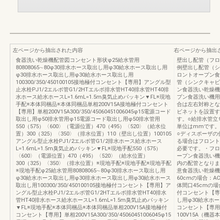
左ページから抽出された内容
右ページから抽出
食器洗い乾燥機配管図コンセント形状φ25給水管用
壁出し配管（フロ
80808065∼80φ30排水ホース取出し用φ30給水ホース取出し用
例壁出し配管（シ
φ30排水ホース取出し用φ30給水ホース取出し用
ロントオープン食
100300/350/450100105接地極付コンセント【専用】アングル型
管（シンクキャビ
止水栓PJ1/2エルボ管G1/2HTエルボ排水管HT40排水管HT40排
ン食器洗い乾燥機
水ホース給水ホースL=1.6mL=1.5m臭気止めパッキン▼FL※現地
プン食器洗い機用
手配※本体同梱品※本体同梱品単相200V15A接地極付コンセント
合は左右対称とな
【専用】単相200V15A300/350/45060451006045φ15電源コード
ビネットを設置す
取出し用φ50排水管用φ15電源コード取出し用φ50排水管用
す。○給排水管立
550（575）〈600〉（電源位置）470（495）〈520〉（給水位
単位はmmです。
置）300（325）〈350〉（排水位置）110（壁出し位置）100105
○ディスポーザの
アングル型止水栓PJ1/2エルボ管G1/2排水ホース給水ホース
る場合はフロント
L=1.6mL=1.5m臭気止めパッキン▼FL※現地手配550（575）
必要です。・フロ
〈600〉（電源位置）470（495）〈520〉（給水位置）
ープン食器洗い機
300（325）〈350〉（排水位置）※現地手配※現地手配※現地手配
内の配管となりま
※現地手配φ25給水管用80808065∼80φ30排水ホース取出し用
意食器洗い乾燥機
φ30給水ホース取出し用φ30排水ホース取出し用φ30給水ホース
60cmの場合：A
取出し用100300/350/450100105接地極付コンセント【専用】ア
体間口45cmの場
ングル型止水栓PJ1/2エルボ管G1/2HTエルボ排水管HT40排水
付コンセント【専用
管HT40排水ホース給水ホースL=1.6mL=1.5m臭気止めパッキン
し用φ30給水ホ
▼FL※現地手配※本体同梱品※本体同梱品単相200V15A接地極付
コンセント【専用】
コンセント【専用】単相200V15A300/350/45060451006045φ15
100V15A（機