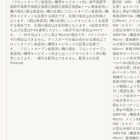
（フロントオープン食器洗い機用キャビネット内）例平面図平
配550〈600〉
面図平面図平面図正面図正面図正面図正面図●ミーレ製食器洗い
位置）φ３０パナ
機の場合○図は食器洗い機の左側にフロントオープン食器洗い機
取出し用φ15電
用キャビネットを設置する場合です。右側の場合は左右対称と
単相200V15A（
なります。○図は食器洗い機の右側にシンクキャビネットを設置
口45cm）メイ
する場合です。左側の場合は左右対称となります。○給排水管立
550〈６００〉
ち上げ位置はP.4を参照ください。○表示寸法の単位はmmで
ル型止水栓PJ/2
す。〈〉内寸法はキッチン高さ90cmの場合です。○ディスポー
200V15A（機器
ザの併設はできません。ディスポーザを組み合わせる場合はフ
45cm）接地極
ロントオープン食器洗い機用キャビネットの設置が必要で
ルボ管G1/2※別
す。・フロントオープン食器洗い機の場合、フロントオープン
60cm）単相10
食器洗い機用キャビネット内またはシンクキャビネット内の配
湯給水ホースL=1
管となります。・横引き配管はできません。配管上の注意
００シンク排水管
Shiera6
ーL=1.6m臭
（給水位置）排水管
めパッキン10０
地極付コンセント（
単相100V15A（機
ンク種類により可変
75（電源位置）
ソニック給水ホー
ク給水管８０シン
用φ３０パナソニ
し用φ15電源コ
200V15A（機器
45cm）メイン
550〈６００〉
ル型止水栓PJ/2
200V15A（機器
45cm）接地極