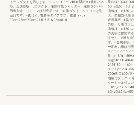
イラルダクトを示します。シロッコファンBLⅢ型相当○化粧パネ
量曲線400300200
ル、金属幕板、L型ダクト、電動排気シャッター、電動ダンパー
60Hz強50・60
用出力線、リモコンは別売品です。○L型ダクト、リモコンは別
曲線は、φ150
売品です。○図はR：右勝手タイプです。重量（kg）
BLⅢ型相当○L
90cm75cm60cm21.018.516.0Noct10
金属幕板、L型ダ
力線、リモコンは
曲線は、φ150
の真横に排出する
ません。○後方排
す。○金属幕板、
ー用出力線は別売
90cm75cm60
量（m3/h）50Hz6
時強9811154044
2424180──16
3331弱2120■G
700■間口600
地極付プラグ（3
ターミナル付コンセン
（m3／h）60040
60Hz強60Hz弱5