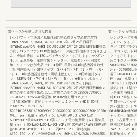
左ページから抽出された内容
右ページから抽出
レンジフード寸法図／風量詳細同時給排タイプ給排気方向
レンジフード寸法
TitleDateADR_HAIKI_SOUGOU2012年12月25日日曜日
し）HVRタイプ 
IBTitleDateADR_HAIKI_SOUGOU2012年12月25日日曜日IB排気
ラグ（3芯プラグ
方向シロッコファンBLⅣ型相当○アース線は同梱されておりませ
ル付コンセント■
ん。抵抗曲線は、φ150スパイラルダクトを示します。○化粧パ
クトを示します。φ9
ネル、金属幕板、電動排気シャッター、電動ダンパー用出力
用コネクター10
線、リモコンは別売品です。■静圧−風量曲線■加熱機器連動付
9003756575
（照明連動あり）SKRタイプ SKR-941・741（SI・W）（R・
用）40048055φ1
L）★ ■加熱機器連動付（照明連動あり）SKR同時給排タイ
曜日KID4003002
プ SKRW-941・741H（SI・W）（R・L）★RタイプLタイプ
圧（pa）風量（m3／
TitleDateADR_HAIKI_SOUGOU2012年12月25日日曜日
50Hz/60Hz弱
IBTitleDateADR_HAIKI_SOUGOU2012年12月25日日曜日IB側方
排気には L型ダ
排気の場合後方排気の場合上方排気の場合375255393395900・
ッチ電力消費量（W
75040523530265448電源線1m100V出力用コネクター
時100Pa時強715
（SRS100V用）電動シャッター用コネクター（HDS150用）
7155――スイッチ
φ1481253575700・600・
気22重量（㎏）90
500240105338169600R9R412400300200100200060080040025m20m15m10m5m
リカ排気方向200
静圧（pa）風量（m3／h）50Hz/60Hz中50Hz/60Hz強
ャッター、電動ダ
50Hz/60Hz常時50Hz/60Hz弱スイッチ電力消費量（W）排気風
はR：右勝手タイ
量（㎥/h）50Hz60Hz50Hz/60Hz0Pa時130Pa時0Pa時130Pa時
熱機器連動付（照明
強20─420─420中11300─300─弱8230─230─常時換気
742（SI・W・
6170─170─スイッチ運転音dB（A）50Hz/60Hz強36中29弱25常
同時給排タイプ SE