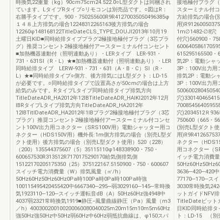
時換気22重量（kg）90cm75cm24.522.0○L型ダクトは同梱され
接地極付プラグ（
ています。LタイプRタイプ○リモコンは別売品です。○図はR：
スターミナル付コンセン
右勝手タイプです。900・750255600R9R41270035050496385φ
方給排気の場合(
１４８上方排気の場合12248312265163後方排気の場合
用)R9126005037
12260φ148168122TitleDateCLS_TYPE_DOUJI2013年10月19
1m∅1482-∅8
土曜日KID■同時給排タイププラグ2極接地極付プラグ（3芯プラ
付穴)560900・75
グ）推奨コンセント2極接地極付アースターミナル付コンセント
60064058617059
■加熱機器連動付（照明連動あり）・LERタイプ LER-931・
615295165500・6
731・631SⅠ（R・L）★■加熱機器連動付（照明連動あり）・LER
気2P：電動シャ
同時給排タイプ LERW-931・731・631（A・B・C）SⅠ（R・
3P：100V出力用
L）★■同時給排タイプ○側方、後方排気にはL型ダクト：LD-15
排気2P：電動シ
が必要です。○同時給排タイプで設置高さが50cmの場合は上方
3P：100V出力用
給気のみです。RタイプLタイプ同時給排タイプ排気方向
500600280450
TitleDateADR_HA2012年12IBTitleDateADR_HAIKI2012年12月
穴)33014046541
IBRタイプLタイプ排気方向TitleDateADR_HA2012年
7008545640595
12IBTitlDateADR_HA2012年1IBプラグ2極接地極付プラグ（3芯
穴)2034512Ｒ936
プラグ）推奨コンセント2極接地極付アースターミナル付コンセ
750600（665・
ント100V出力用コネクター（SRS100V用）電動シャッター用コ
(別売L型ダクト
ネクター（HDS150V用）機外長:1m側方排気の場合（別売L型ダ
用)R9R412657
クト使用）後方排気の場合（別売L型ダクト使用）520（228）
ネクター（HDS1
（200）135544375607（5）35115110φ148338900・750・
用コネクター（SRS
600657530R313512R7170175290170給気側排気側
イッチ電力消費量
15122170205175350（25）375122167.5150900・750・600607
50Hz60Hz50Hz
スイッチ電力消費量（W）排気風量（㎥/h）
3636─420─420
50Hz60Hz50Hz60Hz0Pa時100Pa時0Pa時100Pa時強
77170─170─ス
100115495420455420中6667340─295─弱3029160─145─常時換
3030常時換気2424
気1923110─120─スイッチ運転音dB（A）50Hz60Hz強4948中
ットガイドNFV排
4037弱2321常時換気1919■静圧−風量曲線静圧（Pa）風量（m3
TitleDateピ
／h）400300200100200060080040025m20m15m10m5m60Hz
日KID同時給排
強50Hz強50Hz中50Hz弱60Hz中60Hz弱抵抗曲線は、φ150スパ
ト：LD-15 