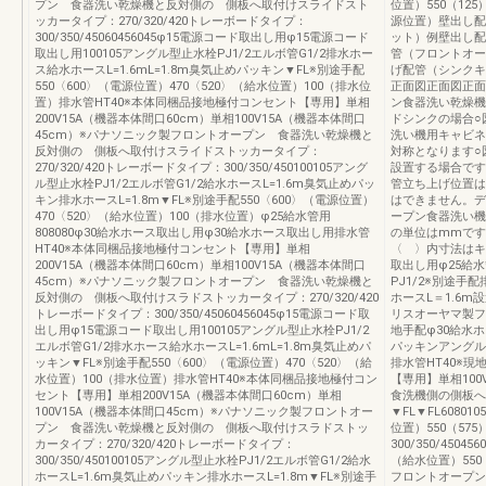
プン 食器洗い乾燥機と反対側の 側板へ取付けスライドスト
位置）550（125
ッカータイプ：270/320/420トレーボードタイプ：
源位置）壁出し配
300/350/45060456045φ15電源コード取出し用φ15電源コード
ット）例壁出し配
取出し用100105アングル型止水栓PJ1/2エルボ管G1/2排水ホー
管（フロントオー
ス給水ホースL=1.6mL=1.8m臭気止めパッキン▼FL※別途手配
げ配管（シンクキ
550〈600〉（電源位置）470〈520〉（給水位置）100（排水位
正面図正面図正面
置）排水管HT40※本体同梱品接地極付コンセント【専用】単相
ン食器洗い乾燥機
200V15A（機器本体間口60cm）単相100V15A（機器本体間口
ドシンクの場合○
45cm）※パナソニック製フロントオープン 食器洗い乾燥機と
洗い機用キャビネ
反対側の 側板へ取付けスライドストッカータイプ：
対称となります○
270/320/420トレーボードタイプ：300/350/450100105アング
設置する場合です
ル型止水栓PJ1/2エルボ管G1/2給水ホースL=1.6m臭気止めパッ
管立ち上げ位置は
キン排水ホースL=1.8m▼FL※別途手配550〈600〉（電源位置）
はできません。デ
470〈520〉（給水位置）100（排水位置）φ25給水管用
ープン食器洗い機
808080φ30給水ホース取出し用φ30給水ホース取出し用排水管
の単位はmmです
HT40※本体同梱品接地極付コンセント【専用】単相
〈 〉内寸法はキ
200V15A（機器本体間口60cm）単相100V15A（機器本体間口
取出し用φ25給
45cm）※パナソニック製フロントオープン 食器洗い乾燥機と
PJ1/2※別途手
反対側の 側板へ取付けスラドストッカータイプ：270/320/420
ホースL＝1.6m
トレーボードタイプ：300/350/45060456045φ15電源コード取
リスオーヤマ製フ
出し用φ15電源コード取出し用100105アングル型止水栓PJ1/2
地手配φ30給水
エルボ管G1/2排水ホース給水ホースL=1.6mL=1.8m臭気止めパ
パッキンアングル型
ッキン▼FL※別途手配550〈600〉（電源位置）470〈520〉（給
排水管HT40※現
水位置）100（排水位置）排水管HT40※本体同梱品接地極付コン
【専用】単相10
セント【専用】単相200V15A（機器本体間口60cm）単相
食洗機側の側板へ
100V15A（機器本体間口45cm）※パナソニック製フロントオー
▼FL▼FL60801
プン 食器洗い乾燥機と反対側の 側板へ取付けスラドストッ
位置）550（57
カータイプ：270/320/420トレーボードタイプ：
300/350/4504
300/350/450100105アングル型止水栓PJ1/2エルボ管G1/2給水
（給水位置）550（
ホースL=1.6m臭気止めパッキン排水ホースL=1.8m▼FL※別途手
フロントオープン