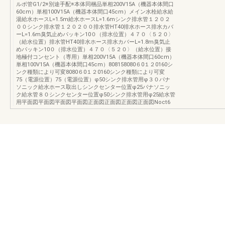
ルボ管G1/2※別途手配※本体同梱品単相200V15A（機器本体間口
60cm）単相100V15A（機器本体間口45cm）メイン水栓給水給
湯給水ホースL=1.5m給水ホースL=1.6mシンク排水管１２０２
００シンク排水管１２０２００排水管HT40排水ホース排水カバ
ーL=1.6m臭気止めパッキン10０（排水位置）４７０〈５２０〉
（給水位置）排水管HT40排水ホース排水カバーL=1.8m臭気止
めパッキン10０（排水位置）４７０〈５２０〉（給水位置）接
地極付コンセント（専用）単相200V15A（機器本体間口60cm）
単相100V15A（機器本体間口45cm）808158080６0１２0160シ
ンク種類により可変8080６0１２0160シンク種類により可変
75（電源位置）75（電源位置）φ50シンク排水管用φ３０パナ
ソニック給水ホース取出しシンクセンター位置φ25パナソニッ
ク給水管８０シンクセンター位置φ50シンク排水管用φ25給水管
用平面図平面図平面図平面図正面図正面図正面図正面図Noct6