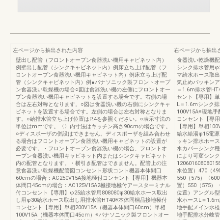
左ページから抽出された内容
右ページから抽出
壁出し配管（フロントオープン食器洗い機用キャビネット内）
食器洗い乾燥機配
例壁出し配管（シンクキャビネット内）例床立ち上げ配管（フ
シンク排水管用φ
ロントオープン食器洗い機用キャビネット内）例床立ち上げ配
マ給水ホース取出
管（シンクキャビネット内）例●パナソニック製フロントオープ
気止めパッキンア
ン食器洗い乾燥機の場合○図は食器洗い機の左側にフロントオー
＝1.6m排水管H
プン食器洗い機用キャビネットを設置する場合です。右側の場
セント【専用】単
合は左右対称となります。○図は食器洗い機の右側にシンクキャ
L＝1.6mシン
ビネットを設置する場合です。左側の場合は左右対称となりま
100V15A※現
す。○給排水管立ち上げ位置はP.4を参照ください。○表示寸法の
コンセント【専用
単位はmmです。〈〉内寸法はキッチン高さ90cmの場合です。
【専用】単相10
○ディスポーザの併設はできません。ディスポーザを組み合わせ
給水給湯φ15電
る場合はフロントオープン食器洗い機用キャビネットの設置が
ッキン排水ホースL
必要です。・フロントオープン食器洗い機の場合、フロントオ
水カバーシンク種
ープン食器洗い機用キャビネット内またはシンクキャビネット
により可変シンク
内の配管となります。・横引き配管はできません。配管上の注
12060160808015
意食器洗い乾燥機配管図コンセント形状コント機器本体間口
水位置）470（4
60cmの場合：AC250V15A接地極付コンセント【専用】機器本
550（575）〈6
体間口45cmの場合：AC125V15A2極接地極付アースターミナル
置）550（575
付コンセント【専用】φ25給水管用808080φ30給水ホース取出
位置）アングル型止
し用φ30給水ホース取出し用排水管HT40※本体同梱品接地極付
水ホースL＝1.6
コンセント【専用】単相200V15A（機器本体間口60cm）単相
地手配メイン水栓
100V15A（機器本体間口45cm）※パナソニック製フロントオー
地手配排水分岐管ID