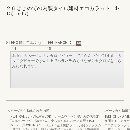
２６はじめての内装タイル建材エコカラット 14-
15(16-17)
STEP 3 探してみよう
ENTRANCE
14
15
お探しのページは「カタログビュー」でごらんいただけます。カ
タログビューではweb上でパラパラめくりながらカタログをごら
んになれます。
左ページから抽出された内容
右ページから抽出
14ENTRANCE〈CALMWOOD カームウッド〉温かみのある木
15KITCHENDIN
目のレリーフが、訪れた人に安らぎを感じさせます壁：ECP-
玄関をエコカラッ
2515NET/CWD2N（ベージュ）※施工例はシート方向をランダム
エコカラットプラス
に施工したものです。ほかの施工イメージはこちら!旧価格掲載
ご覧ください。掲