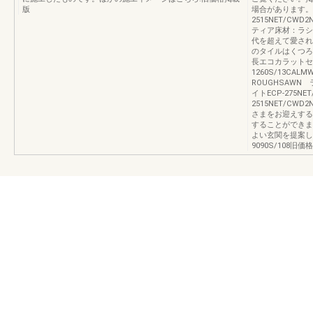
版
場合があります。L
2515NET/CWD
ティア床材：ラシ
代を超えて愛され
のタイルはくつろ
長エコカラットセルフA
1260S/13C
ROUGHSAW
イトECP-275NET
2515NET/C
さまをお迎えする
することができま
よい玄関を提案しま
9090S/108旧