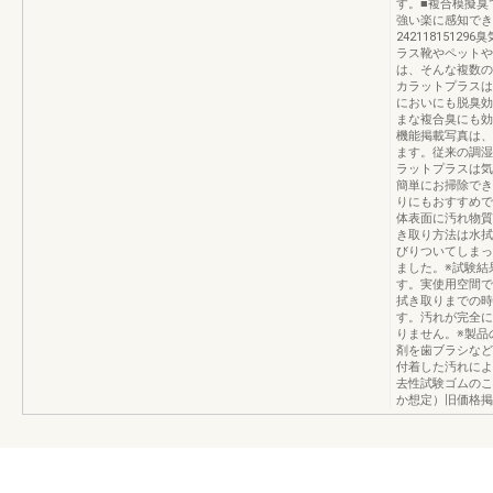
す。■複合模擬臭
強い楽に感知でき
242118151
ラス靴やペットや
は、そんな複数の
カラットプラスは
においにも脱臭効
まな複合臭にも効
機能掲載写真は、
ます。従来の調湿
ラットプラスは気
簡単にお掃除でき
りにもおすすめで
体表面に汚れ物質
き取り方法は水拭
びりついてしまっ
ました。※試験結
す。実使用空間で
拭き取りまでの時
す。汚れが完全に
りません。※製品
剤を歯ブラシなど
付着した汚れによ
去性試験ゴムのこ
か想定）旧価格掲