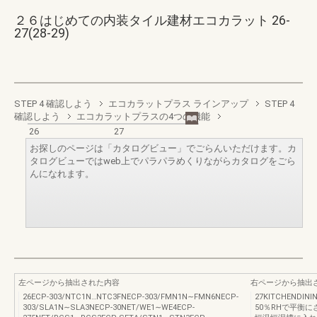
２６はじめての内装タイル建材エコカラット 26-
27(28-29)
STEP 4 確認しよう
エコカラットプラス ラインアップ
STEP 4
確認しよう
エコカラットプラスの4つの機能
26
27
お探しのページは「カタログビュー」でごらんいただけます。カ
タログビューではweb上でパラパラめくりながらカタログをごら
んになれます。
左ページから抽出された内容
右ページから抽出
26ECP-303/NTC1N…NTC3FNECP-303/FMN1N∼FMN6NECP-
27KITCHENDIN
303/SLA1N∼SLA3NECP-30NET/WE1∼WE4ECP-
50％RHで平衡に