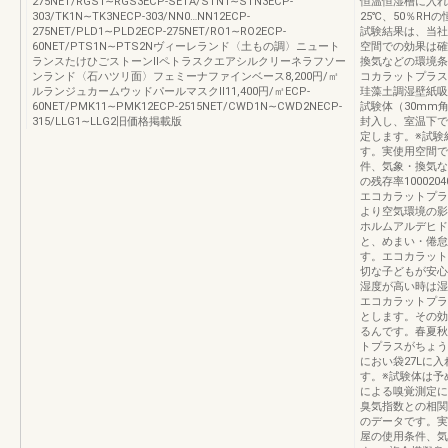
275NET/RGS1∼RGS3ECP-SETA/STN1∼STN3ECP-
恒温恒湿槽に入れ
303/TK1N∼TK3NECP-303/NN0…NN12ECP-
25℃、50％R
275NET/PLD1∼PLD2ECP-275NET/RO1∼RO2ECP-
試験結果は、当社
60NET/PTS1N∼PTS2Nヴィーレランド〈土もの調〉ニュート
空間での効果は確
ランスたけひごストーンⅡペトラスクエアシルクリーネラフソー
換気などの環境条
ンランド〈石ハツリ面〉フェミーナファインベース8,200円/㎡
コカラットプラス放湿
ルランジュカームウッドパールマスクⅡ11,400円/㎡ECP-
珪藻土調湿壁紙吸
60NET/PMK11∼PMK12ECP-2515NET/CWD1N∼CWD2NECP-
試験体（30mm
315/LLG1∼LLG2旧価格掲載版
封入し、室温下で
定します。※試験
す。実使用空間で
件、気象・換気な
の残存率10002
エコカラットプラ
より空気環境の影
ホルムアルデヒド
と、めまい・倦怠
す。エコカラット
切な子どもが安心
湿度が高い時は湿
エコカラットプラ
とします。その効
るんです。春夏秋
トプラスがちょう
におい袋27Lに
す。※試験体は予
による嗅覚測定に
臭気指数との相関
のデータです。実
屋の使用条件、気