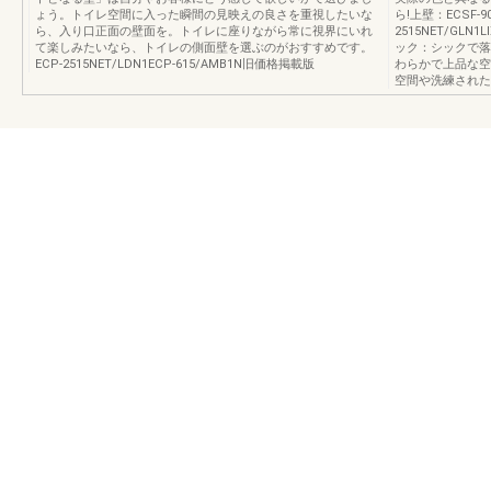
ょう。トイレ空間に入った瞬間の見映えの良さを重視したいな
ら!上壁：ECSF-9
ら、入り口正面の壁面を。トイレに座りながら常に視界にいれ
2515NET/GL
て楽しみたいなら、トイレの側面壁を選ぶのがおすすめです。
ック：シックで落
ECP-2515NET/LDN1ECP-615/AMB1N旧価格掲載版
わらかで上品な空
空間や洗練された