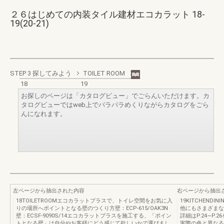
２６はじめての内装タイル建材エコカラット 18-
19(20-21)
STEP 3 探してみよう
TOILET ROOM
18
19
お探しのページは「カタログビュー」でごらんいただけます。カ
タログビューではweb上でパラパラめくりながらカタログをごら
んになれます。
左ページから抽出された内容
右ページから抽出
18TOILETROOMエコカラットプラスで、トイレ空間をお気に入
19KITCHENDIN
りの場所へポイントとなる壁のつくり方壁：ECP-615/OAK3N
他にもさまざまな
壁：ECSF-9090S/14エコカラットプラスを施工する、「ポイン
詳細はP.24∼P
トとなる壁」は自分やお客様にどう感じて欲しいかで選びまし
実際の色と異なる