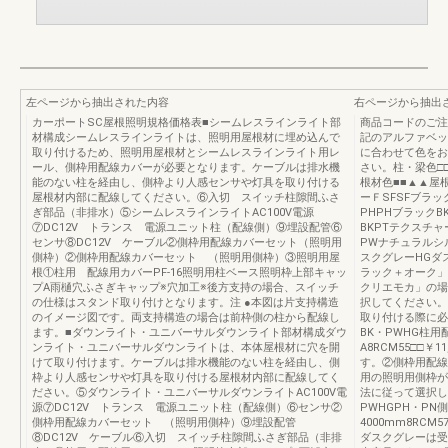
左ページから抽出された内容
右ページから抽出
カーポートSC屋根照明規格価格表■シームレスラインライト部
商品コードのご注
材構成シームレスラインライトは、照明用屋根材に埋め込んで
記のアルファベッ
取り付けるため、照明用屋根材とシームレスラインライト用レ
に合わせて色をお
ール、側枠用配線カバーが必要となります。ケーブルは排水機
さい。柱・梁色□
能のない柱を経由し、側枠より人感センサや灯具を取り付ける
根材色■■▲▲屋
屋根材内部に配線してください。⑥入切 スイッチ柱隙間ふさ
ーＦSFSFブラ
ぎ部品（非排水）⑤シームレスラインライトAC100V電源
PHPHブラック
⑦DC12V トランス 電源ユニット柱（配線側）⑨埋設配管⑥
BKPTテクスチ
センサ⑧DC12V ケーブル②側枠用配線カバーセット（照明用
PWナチュラルシ
側枠）②側枠用配線カバーセット （照明用側枠）③照明用屋
スクグレーHGダ
根①柱用 配線用カバーPF-16照明用柱ベース照明枠上部キャッ
ラック＋オーク」
プA雨樋穴ふさぎキャップ※穴加工※後方支持の場合、スイッチ
クリエモカ」の場
の仕様はスタンド取り付けとなります。注 ●本図は片支持構造
択してください。
のイメージ図です。両支持構造の場合は前枠側の柱から配線し
取り付ける際に必
ます。■ダウンライト・ユニバーサルダウンライト部材構成ダウ
BK・PWHG柱
ンライト・ユニバーサルダウンライトは、本体屋根材に穴を開
A8RCM55□□￥
けて取り付けます。ケーブルは排水機能のない柱を経由し、側
す。②側枠用配線
枠より人感センサや灯具を取り付ける屋根材内部に配線してく
用の照明用側枠が
ださい。⑤ダウンライト・ユニバーサルダウンライトAC100V電
法に従って選択し
源⑦DC12V トランス 電源ユニット柱（配線側）⑥センサ②
PWHGPH・P
側枠用配線カバーセット （照明用側枠）⑨埋設配管
4000mm8RCM57■
⑧DC12V ケーブル⑥入切 スイッチ柱隙間ふさぎ部品（非排
ダスクグレーは受