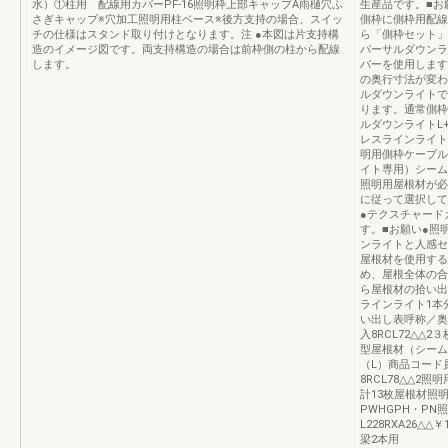
水）①柱用 配線用カバーPF-16照明枠上部キャップA雨樋穴ふ
生産品です。■お
さぎキャップ※穴加工照明用柱ベース※後方支持の場合、スイッ
側枠に側枠用配線
チの仕様はスタンド取り付けとなります。注 ●本図は片支持構
ら「側枠セット」
造のイメージ図です。両支持構造の場合は前枠側の柱から配線
バーサルダウンラ
します。
バーを使用します
の奥行寸法が変わ
ルダウンライトで
ります。通常側枠
ルダウンライトL
レスラインライト
明用側枠ケーブル
イト専用）シーム
照明用屋根材が必
に従って選択して
●テクスチャード
す。■お願い●照
ンライトと人感セ
屋根材を使用する
め、屋根全体の合
ら屋根材の拾い出
ラインライト1本
い出し表呼称／奥
入8RCL72△△2３
型屋根材（シーム
（L）商品コード員
8RCL78△△2照
計13枚屋根材照
PWHGPH・PN
L228RXA26△△￥
梁2本用