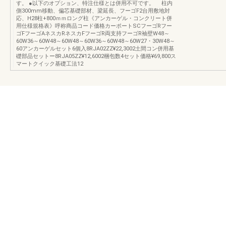
す。 ●以下のオプション、特注仕様とは併用不可です。 柱内
側300mm移動、偏芯基礎部材、梁延長、フーゴF2台用敷地対
応、H28柱+800ｍｍロング柱《アンカーゲル・コンクリート併
用仕様規格表》呼称商品コード価格カーポートSCフーゴRフー
ゴFフーゴAネスカRネスカFフーゴR両支持フーゴR袖壁W48～
60W36～60W48～60W48～60W36～60W48～60W27・30W48～
60アンカーゲルセット6個入8RJA02ZZ¥22,3002土間コン併用基
礎部品セットー8RJA05ZZ¥12,6002梱包数4セット価格¥69,800ス
マートクイック基礎工法12