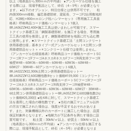
以上（地表面から300ｍｍの平均値） ●アンカーゲル仕様を施工
する際には、現場手配品として、砕石（4～5号）が必要となり
ます。 ●以下のオプション、特注仕様とは併用不可です。 柱
内側300mm移動、偏芯基礎部材、梁延長、フーゴF2台用敷地対
応、H28柱+800ｍｍロング柱ハンマーセット《専用施工工具規
格表》呼称商品コード価格ハンマーセット1個入
8RJA06ZZ¥42,400※施工工具は使いまわしが可能です。スマー
トクイック基礎工法「鋼製基礎部材」を施工する場合、専用施
工工具の使用を推奨します。鋼製基礎部材を地面に打ち込む際
に使用します。■スマートクイック基礎工法「土間コンクリート
併用基礎仕様」基本タイプ一式アンカーゲルセット※土間コン併
用基礎部品セット＋＋※コンクリート仕様では使用しません。
《アンカーゲル仕様規格表》呼称商品コード価格カーポートSC
フーゴRフーゴFフーゴAネスカRネスカFフーゴR両支持フーゴR
袖壁W48～60W36～60W48～60W48～60W36～60W48～
60W27・30W48～60アンカーゲルセット6個入
8RJA02ZZ¥22,3006土間コン併用基礎部品セットー
8RJA05ZZ¥12,6002梱包数8セット価格¥159,000《コンクリート
仕様規格表》呼称商品コード価格カーポートSCフーゴRフーゴF
フーゴAネスカRネスカFフーゴR両支持フーゴR袖壁W48～
60W36～60W48～60W48～60W36～60W48～60W27・30W48～
60土間コン併用基礎部品セットー8RJA05ZZ¥12,6002梱包数2セ
ット価格¥25,200注 ●柱4本に対して、スマートクイック基礎工
法を適用した場合の梱包数です。 ●当社の施工マニュアル以外
の方法で施工された場合は、強度が不足するおそれがありま
す。また、対象機種以外のカーポートに施工した場合は、品質
保証対象外となります。 ●地耐力が下記条件を満たす場合に設
置可能です。 粘土質：30kN/㎡以上、砂質土：50kN/㎡以上
（地表面から300ｍｍの平均値） ●アンカーゲル仕様を施工する
際には、現場手配品として、砕石（4～5号）が必要となりま