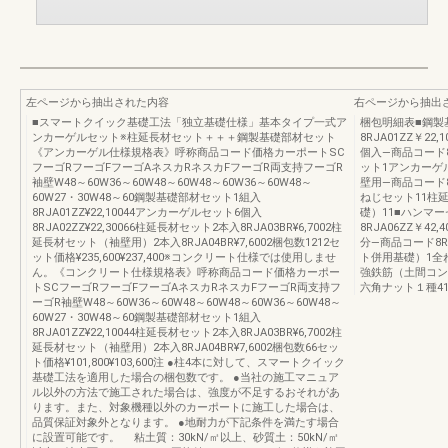
左ページから抽出された内容
右ページから抽出
■スマートクイック基礎工法「独立基礎仕様」基本タイプ一式ア
梱包明細表■鋼製
ンカーゲルセット※柱延長材セット＋＋＋鋼製基礎部材セット
8RJA01ZZ￥2
《アンカーゲル仕様規格表》呼称商品コード価格カーポートSC
個入―商品コード8
フーゴRフーゴFフーゴAネスカRネスカFフーゴR両支持フーゴR
ット1アンカーゲ
袖壁W48～60W36～60W48～60W48～60W36～60W48～
壁用―商品コード8RJ
60W27・30W48～60鋼製基礎部材セット1組入
ねじセット11柱延長
8RJA01ZZ¥22,10044アンカーゲルセット6個入
礎）11■ハンマ
8RJA02ZZ¥22,30066柱延長材セット2本入8RJA03BR¥6,7002柱
8RJA06ZZ￥4
延長材セット（袖壁用）2本入8RJA04BR¥7,6002梱包数1212セ
分―商品コード8R
ット価格¥235,600¥237,400※コンクリート仕様では使用しませ
ト併用基礎）1全
ん。《コンクリート仕様規格表》呼称商品コード価格カーポー
強鉄筋（土間コン
トSCフーゴRフーゴFフーゴAネスカRネスカFフーゴR両支持フ
六角ナット１種41
ーゴR袖壁W48～60W36～60W48～60W48～60W36～60W48～
60W27・30W48～60鋼製基礎部材セット1組入
8RJA01ZZ¥22,10044柱延長材セット2本入8RJA03BR¥6,7002柱
延長材セット（袖壁用）2本入8RJA04BR¥7,6002梱包数66セッ
ト価格¥101,800¥103,600注 ●柱4本に対して、スマートクイック
基礎工法を適用した場合の梱包数です。 ●当社の施工マニュア
ル以外の方法で施工された場合は、強度が不足するおそれがあ
ります。また、対象機種以外のカーポートに施工した場合は、
品質保証対象外となります。 ●地耐力が下記条件を満たす場合
に設置可能です。 粘土質：30kN/㎡以上、砂質土：50kN/㎡