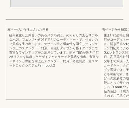
左ページから抽出された内容
右ページから抽出
経年変化した風合いのあるメタル調と、ぬくもりのあるリアル
住まいに品格と個
な木調。フェンスや玄関ドアとのコーディネートで、住まいの
扉がコーディネー
上質感を生み出します。デザイン性と機能性を両立したワンラ
す。開き門扉AH
ンク上のスタンダード門扉。目隠しタイプから格子タイプまで
ラン対応力による
豊富なラインアップをご用意しています。開き門扉AA開き門扉
Gエントランス開
ABリアルを追求したデザインとカラーで上質感を演出。豊富な
扉。高尺屋根付門
デザインと機能を備えたスタンダード門扉。搭載商品一覧スマ
父母まで家族一人
ートロックシステムFamiLock2
カードキー、タグ
ギを選択でき、子
とも可能です。さ
どもの施解錠の履
帯にとって安心の
テム「FamiLo
品の色は、印刷の
すのでご了承くだ