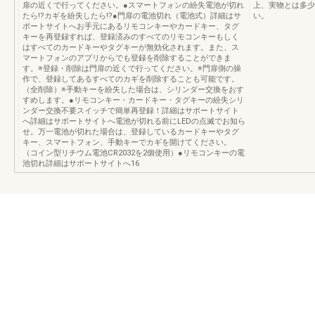
扉の近くで行ってください。●スマートフォンの紛失電池が切れ
上、実物とは多少
たら!?カギを紛失したら!?●門扉の電池切れ（電池式）詳細はサ
い。
ポートサイトへお手元にあるリモコンキーやカードキー、タグ
キーを再登録すれば、登録済みのすべてのリモコンキーもしく
はすべてのカードキーやタグキーが無効化されます。また、ス
マートフォンのアプリからでも登録を削除することができま
す。※登録・削除は門扉の近くで行ってください。※門扉側の操
作で、登録してあるすべてのカギを削除することも可能です。
（全削除）※手動キーを紛失した場合は、シリンダー交換をおす
すめします。●リモコンキー・カードキー・タグキーの紛失シリ
ンダー交換不要スイッチで簡単再登録！詳細はサポートサイト
へ詳細はサポートサイトへ電池が切れる前にLEDの点滅でお知ら
せ。万一電池が切れた場合は、登録しているカードキーやタグ
キー、スマートフォン、手動キーでカギを開けてください。
（コイン型リチウム電池CR2032を2個使用）●リモコンキーの電
池切れ詳細はサポートサイトへ16