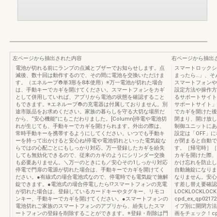
左ページから抽出された内容
右ページから抽出
電池が切れる前にランプの点滅とブザーでお知らせします。点
スマートロックシ
滅後、数十回は動作するので、その間に電池を交換いただけま
まったら…」、そ
す。（エネループ®単3形を8本使用）※万一電池が切れた場合
スマートフォンや
は、手動キーでカギを開けてください。スマートフォンをカギ
設定方法や操作方
として併用していれば、アプリから電池の状態を確認すること
るサポートサイト
もできます。※エネループ®の充電器は付属しておりません。別
サポートサイト」
途市販品をお求めください。家族の暮らしを守る大切な場所だ
でカギを開けた後
から、“安心機能”にもこだわりました。[Column]停電や電池切
閉まり、開け放し
れが生じても、手動キーでカギを開けられます。外出の際は、
制御ユニットにあ
常時手動キーを携帯するようにしてください。いつでも手動キ
設定は「OFF」
ーを持って出かけると安心ね!停電や電池切れといった電気錠な
が閉まると自動で
らではの心配ごとにもしっかり対応。万一登録したカギを紛失
す。［帰宅時］［
しても無効化できるので、従来のカギのようにシリンダー交換
カギを開けた際、
も必要ありません。＼万一のときにも／安心その1しっかり対応
かけ忘れを防止し
停電で門扉の電源が切れた場合は、手動キーでカギを開けてく
自動施錠になりま
ださい。●有線式の場合電池式なので、停電時でも電気錠で施解
なりません。安心
錠できます。●電池式の場合停電したら!?スマートフォンの充電
す差し替え要確認
が切れた場合は、登録しているカードキーやタグキー、リモコ
LOCKLOCKL
ンキー、手動キーでカギを開けてください。●スマートフォンの
cpd_ex_qp0
電池切れご家族のスマートフォンのアプリから、紛失したスマ
イプ別に開閉方法
ートフォンの登録を削除することができます。※登録・削除は門
画をチェック！cpd