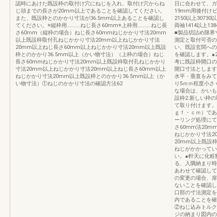
認時にあけた既設枠の取付け穴にねじを入れ、取付け穴からね
日に合わせて、ガ
じ頭までの長さが20mm以上であることを確認してください。
19mm用後付け
また、既設枠とのかかり寸法が36.5mm以上あることを確認し
2150以上30730
てください。※縦枠用…………ねじ長さ60mm※上枠用…………ねじ長
両袖1414以上1
さ60mm（縦枠の場合）ねじ長さ60mmねじかかり寸法20mm
■製品切詰め限界
以上既設枠取付孔ねじかかり寸法20mm以上ねじかかり寸法
測定と取付可否の
20mm以上ねじ長さ60mm以上ねじかかり寸法20mm以上既設
い、既設玄関への
枠とのかかり36.5mm以上（かい物寸法）（上枠の場合）ねじ
を確認します。●
長さ60mmねじかかり寸法20mm以上既設枠取付孔ねじかかり
考に既設枠開口の
寸法20mm以上ねじかかり寸法20mm以上ねじ長さ60mm以上
開口寸法とします
ねじかかり寸法20mm以上既設枠とのかかり36.5mm以上（か
水平・垂直をみて
い物寸法）①ねじのかかり寸法の確認方法62
り5ｍｍ程度小さ
な場合は、かいもの
設枠2.新しい枠の
て取り付けます。
ｇｆ・ｃｍ）であ
ーリング処理にて
さ60mm法20
ねじかかり寸法2
20mm以上既設
ねじがかかってい
い。●軒天に化粧
る、入隅納まり時
あわせて確認して
の変更の場合、扉
ないことを確認し
口部の寸法測定を
内であることを確
②ねじ込みトルク
ジの納まり図内の