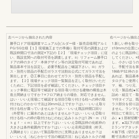
左ページから抽出された内容
右ページから抽出
勝手口ドア現場調査マニュアル[ビルダー様・販売店様用]アルミ
1.新しい枠を取
PG/SG仕様【１】現場施工までの準備ⅰ）取付可否の調査および
±10mmの位置
既設枠開口寸法の測定※下記の【２】「現場チェック項目」に従
のように既設枠に
い、既設玄関への取付可否を調査します。ⅱ）リフォーム勝手口
してください。※
ドアの枠のタイプ・本体デザイン等の決定取付可能であれば、
し、小さいほうの
製品基本寸法を設定し、必要手配品をご確認下さい。ⅲ）ガラ
し、手配寸法を算出し
ス・別売り部品の手配①ガラス寸法割出公式にてガラス寸法を
186B/P52.
算出します。②工事日に合わせてガラス・別売り部品を手配し
あれば、製品基本
ます。【２】現場チェック項目一覧製品を正しく取付けいただ
タログをご使用くだ
くために、下記項目を必ず確認してください。チェック項目チ
マ、袖、つり元、
ェック事前に電話等で確認する項目-取り付ける建物の構造は木
り元・製品色)●
造土間納まりですか？※フロア納まりの場合、対応できません。
詰め・組立て・取
はい・いいえ現場にて確認する項目①取り付ける柱への枠の取
マ付タイプは、既
付けねじのかかり寸法は20mm以上ですか？はい・いいえ取り
ラス部分を切り詰
付ける柱が腐っていませんか？はい・いいえ既設枠開口回り
ません。ランマな
（外壁等）に漏水のあとはありませんか？はい・いいえ②取り
特注にて発注して
付ける柱への枠の取付けねじのねじ込みトルクは1.2N・ｍ（12
み）●１部材切断
ｋｇｆ・ｃｍ）以上ですか？はい・いいえ③既設枠の化粧枠の
ます。●2以下の
大きさは条件範囲内ですか？はい・いいえ④周辺環境（軒天、
2.ランマアタッ
入隅納まり）において製品取付けに支障はありませんか？は
4.袖下桟（切欠
い・いいえ〔ねじかかり寸法の確認方法〕ねじ込みトルクの確
断寸法表の寸法計