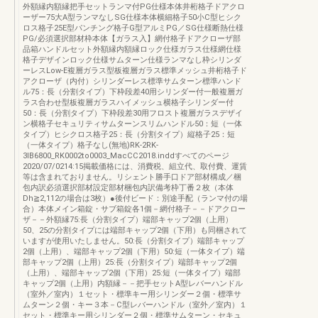
外額縁内額縁把手セットランマ付PG仕様本体井桁格子ドアクロ
ーザー75大A型ランマなしSG仕様本体横細格子50小C型ヒシク
ロス格子25E型パンチング格子G型アルミPG／SG仕様断熱仕様
PG/必須選択部材枠本体【ガラス入】網付格子ドアクローザ部
品箱ハンドルセット外額縁内額縁ロック仕様ガラス仕様網仕様
格子デザインロック仕様サムターン仕様ランマなし枠シリンダ
ーレスLow-E複層ガラス型板複層ガラス標準メッシュ井桁格子ド
アクローザ（内付）シリンダーレス標準サムターン標準ハンド
ル75：長（分割タイプ）下枠段差40用シリンダー付一般複層ガ
ラス合わせ型板複層ガラスハイメッシュ横格子シリンダー付
50：長（分割タイプ）下枠段差30用フロスト複層ガラスデザイ
ン横格子セキュリティサムターンスリムハンドル50：短（一体
タイプ）ヒシクロス格子25：長（分割タイプ）縦格子25：短
（一体タイプ）格子なし(無地)RK-2RK-
3IB6800_RK0002to0003_MacCC2018.inddすべてのページ
2020/07/0214:15掲載価格には、消費税、組立代、取付費、運賃
等は含まれておりません。リシェント勝手口ドア部材構成／梱
包内訳必須選択部材設定部材梱包内訳備考枠丁番２枚（本体
Dh≧2,112の場合は3枚）●後付ビード：別途手配（ランマ付の場
合）本体メイン箱錠・サブ箱錠各1個－網付格子－－ドアクロー
ザ－－外額縁75:長（分割タイプ）端部キャップ2個（上用）
50、25の分割タイプには端部キャップ2個（下用）も同梱されて
いますが使用いたしません。50:長（分割タイプ）端部キャップ
2個（上用）、端部キャップ2個（下用）50:短（一体タイプ）端
部キャップ2個（上用）25:長（分割タイプ）端部キャップ2個
（上用）、端部キャップ2個（下用）25:短（一体タイプ）端部
キャップ2個（上用）内額縁－－把手セットA型レバーハンドル
（室外／室内）１セット・標準キー用シリンダー２個・標準サ
ムターン２個・キー３本－C型レバーハンドル（室外／室内）１
セット・標準キー用シリンダー２個・標準サムターン・セキュ