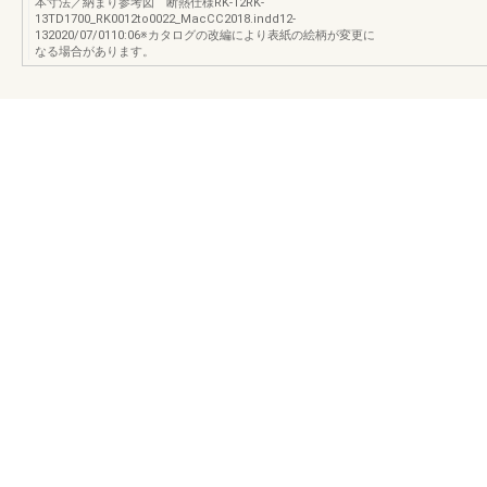
本寸法／納まり参考図 断熱仕様RK-12RK-
13TD1700_RK0012to0022_MacCC2018.indd12-
132020/07/0110:06※カタログの改編により表紙の絵柄が変更に
なる場合があります。