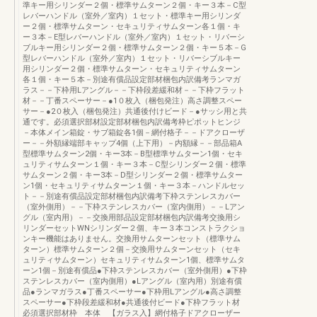
準キー用シリンダー２個・標準サムターン２個・キー３本－C型
レバーハンドル（室外／室内）１セット・標準キー用シリンダ
ー２個・標準サムターン・セキュリティサムターン各１個・キ
ー３本－E型レバーハンドル（室外／室内）１セット・リバーシ
ブルキー用シリンダー２個・標準サムターン２個・キー５本－G
型レバーハンドル（室外／室内）１セット・リバーシブルキー
用シリンダー２個・標準サムターン・セキュリティサムターン
各１個・キー５本－別途有償品設定部材梱包内訳備考ランマガ
ラス－－下枠用Lアングル－－下枠段差緩和材－－下枠フラット
材－－丁番スペーサー－●1０枚入（梱包発注）高さ調整スペー
サー－●2０枚入（梱包発注）共通後付けビード－●サッシ用と共
通です。必須選択部材設定部材梱包内訳備考枠ピポットヒンジ
－本体メイン箱錠・サブ箱錠各1個－網付格子－－ドアクローザ
ー－－外額縁端部キャップ4個（上下用）－内額縁－－部品箱A
型標準サムターン2個・キー3本－B型標準サムターン1個・セキ
ュリティサムターン１個・キー３本－C型シリンダー２個・標準
サムターン２個・キー3本－D型シリンダー２個・標準サムター
ン1個・セキュリティサムターン１個・キー３本－ハンドルセッ
ト－－別途有償品設定部材梱包内訳備考下枠ステンレスカバー
（室外側用）－－下枠ステンレスカバー（室内側用）－－Lアン
グル（室内用）－－交換用部品設定部材梱包内訳備考交換用シ
リンダーセットWNシリンダー２個、キー３本コンストラクショ
ンキー機能はありません。交換用サムターンセット（標準サム
ターン）標準サムターン２個－交換用サムターンセット（セキ
ュリティサムターン）セキュリティサムターン1個、標準サムタ
ーン1個－別途有償品●下枠ステンレスカバー（室外側用）●下枠
ステンレスカバー（室内側用）●Lアングル（室内用）別途有償
品●ランマガラス●丁番スペーサー●下枠用Lアングル●高さ調整
スペーサー●下枠段差緩和材●共通後付ビード●下枠フラット材
必須選択部材枠 本体 【ガラス入】網付格子ドアクローザー