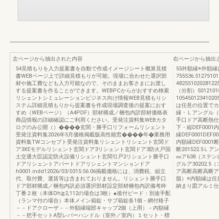
左ページから抽出された内容
右ページから抽出
54見積もりを入力提案書を自動で作成イメージシート概算見積
55外額縁※外額
書WEBページ上で詳細見積もりが可能。現場に合わせた選択部
755536.5127510
材や施工費なども入力可能なので、そのままお客さまにお渡し
4825510202812
する提案書を作ることができます。WEBPCからがおすすめ検索
（分割）50121018
リシェントシミュレーションビジネス向け情報WEB見積もりシ
105450123410
ステム詳細見積もりから提案書を作成現場調査後の提案におす
は任意の位置でカ
すめ（WEBページ）（A4PDF）部材構成／梱包内訳部材価格表
縁・Ｌアングル（
商品情報の詳細確認にご利用ください。受発注資料集WEBカタ
手口ドア高断熱仕
ログのみ公開（）����玄関・勝手口リフォームリシェント
下・縦DEF0001
受発注資料集2026年5月価格掲載版高性能窓����年�業務用
縁DEF0001DEF
資料集TWコンセプト受発注資料集リシェントリシェント玄関ド
内額縁DEF0001断下
ア3XEモデルリシェント玄関ドア3リシェント玄関ドア3防火戸国
断201522.5
土交通大臣認定防火設備リシェント玄関引戸2リシェント勝手口
㎜ア638（ステン
ドアリシェントアパートドアリシェントマンションドア
グルア30202.5（
h0001.indd12026/03/0315:56:06掲載価格には、消費税、組立
ア高断高断高断ア
代、取付費、運賃等は含まれておりません。リシェント勝手口
脂）※内額縁は任
ドア部材構成／梱包内訳必須選択部材設定部材梱包内訳備考枠
納まり図アルミ仕
丁番２枚（本体Dh≧2,112の場合は3枚）●後付ビード：別途手配
（ランマ付の場合）本体メイン箱錠・サブ箱錠各1個－網付格子
－－ドアクローザ－－外額縁端部キャップ2個（上用）－内額縁
－－把手セットA型レバーハンドル（室外／室内）１セット・標