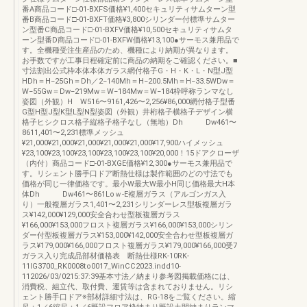
番A商品コード□-01-BXFS価格¥1,400セキュリティサムターン型
番B商品コード□-01-BXFT価格¥3,800シリンダー付標準サムター
ン型番C商品コード□-01-BXFV価格¥10,500セキュリティサムタ
ーン型番D商品コード□-01-BXFW価格¥13,100●サーモス兼用品で
す。全機種受注生産品のため、機種により納期が異なります。
お手数ですが工事日程確定前に商品の納期をご確認ください。■
寸法割出公式枠本体本体ガラス網付格子G・H・K・L・N型J型
HDh＝H−25Gh＝Dh／2−140Mh＝H−200.5Mh＝H−33.5WDw＝
W−55Gw＝Dw−219Mw＝W−184Mw＝W−184枠呼称ランマなし
姿図（外観）H W516〜9161,426〜2,256¥86,000網付格子型番
G型H型J型K型L型N型姿図（外観）井桁格子横格子デザイン横
格子ヒシクロス格子縦格子格子なし（無地）Dh Dw461〜
8611,401〜2,231標準メッシュ
¥21,000¥21,000¥21,000¥21,000¥21,000¥17,900ハイメッシュ
¥23,100¥23,100¥23,100¥23,100¥23,100¥20,000！15ドアクローザ
（内付）商品コード□-01-BXGE価格¥12,300●サーモス兼用品で
す。リシェント勝手口ドア断熱仕様は製作範囲のどの寸法でも
価格が同じ一律価格です。最小W最大W最小H同じ価格最大H本
体Dh Dw461〜861Loｗ-E複層ガラス（アルゴンガス入
り）一般複層ガラス1,401〜2,231シリンダーレス型板複層ガラ
ス¥142,000¥129,000安全合わせ型板複層ガラス
¥166,000¥153,000フロスト複層ガラス¥166,000¥153,000シリン
ダー付型板複層ガラス¥153,000¥142,000安全合わせ型板複層ガ
ラス¥179,000¥166,000フロスト複層ガラス¥179,000¥166,000受7
ガラス入り完成品部材価格表 断熱仕様RK-10RK-
11IG3700_RK0008to0017_WinCC2023.indd10-
112026/03/0215:37:39基本寸法／納まり参考図掲載価格には、
消費税、組立代、取付費、運賃等は含まれておりません。リシ
ェント勝手口ドア※部材詳細寸法は、RG-18をご覧ください。縮