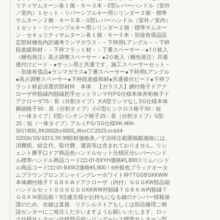
リティサムターン各１個・キー３本－E型レバーハンドル（室外
／室内）１セット・リバーシブルキー用シリンダー２個・標準
サムターン２個・キー５本－G型レバーハンドル（室外／室内）
１セット・リバーシブルキー用シリンダー２個・標準サムター
ン・セキュリティサムターン各１個・キー５本－別途有償品設
定部材梱包内訳備考ランマガラス－－下枠用Lアングル－－下枠
段差緩和材－－下枠フラット材－－丁番スペーサー－●1０枚入
（梱包発注）高さ調整スペーサー－●2０枚入（梱包発注）共通
後付けビード－●サッシ用と共通です。施工スペーサーセット－
－別途有償品●ランマガラス●丁番スペーサー●下枠用Lアングル
●高さ調整スペーサー●下枠段差緩和材●共通後付ビード●下枠フ
ラット材必須選択部材枠 本体 【ガラス入】網付格子ドアク
ローザ外額縁内額縁把手セットランマ付PG仕様本体井桁格子ド
アクローザ75：長（分割タイプ）大A型ランマなしSG仕様本体
横細格子50：長（分割タイプ）小C型ヒシクロス格子50：短
（一体タイプ）E型パンチング格子25：長（分割タイプ）G型
25：短（一体タイプ）アルミPG/SG仕様RK-4RK-
5IG1800_RK0002to0005_WinCC2023.indd4-
52026/03/0215:39:38部材価格表／寸法特注範囲掲載価格には、
消費税、組立代、取付費、運賃等は含まれておりません。リシ
ェント勝手口ドア商品色ハンドルセット仕様区分レバーハンド
ル標準ハンドル商品コード□□-01-BXYH価格¥5,800スリムハンド
ル商品コード□□-01-BXWZ価格¥5,800！6外観色ブラックオータ
ムブラウンブロンズシャイングレーホワイト枠TTGGBGKKWW
本体網付格子ＴＧＢＫＷドアクローザ（内付）ＧＧＧKW部品箱
ハンドルセットＧＧＧＧＧＧKKWW外額縁ＴＧＢＫＷ内額縁Ｔ
ＧＧＫＷ部品箱！9注建主様がお持ちになる鍵のナンバー情報保
護のため、合鍵は直接、リクシルストアもしくは部品修理ご相
談センターにご発注くださいますようお願いいたします。ロッ
ク仕様サムターン仕様部品箱シリンダーレス標準サムターン型