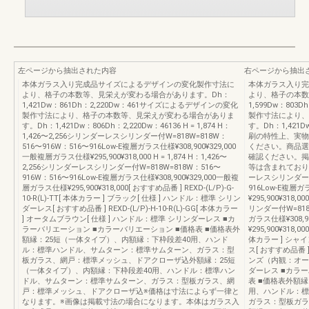
左ページから抽出された内容
右ページから抽出
本体ガラス入り完成品サイズによるデザインの変化製作寸法に
本体ガラス入り完
より、格子の本数等、見栄えが変わる場合があります。Dh：
より、格子の本数
1,421Dw：861Dh：2,220Dw：461サイズによるデザインの変化
1,599Dw：80
製作寸法により、格子の本数等、見栄えが変わる場合がありま
製作寸法により、
す。Dh：1,421Dw：806Dh：2,220Dw：46136 H = 1,874 H：
す。Dh：1,421D
1,426〜2,256シリンダーレスシリンダー付W=818W=818W：
刷の特性上、実物
516〜916W：516〜916Low-E複層ガラス仕様¥308,900¥329,000
ください。商品選
一般複層ガラス仕様¥295,900¥318,000 H = 1,874 H：1,426〜
確認ください。掲
2,256シリンダーレスシリンダー付W=818W=818W：516〜
等は含まれておりません
916W：516〜916Low-E複層ガラス仕様¥308,900¥329,000一般複
ーレスシリンダー付W
層ガラス仕様¥295,900¥318,000[ おすすめ品番 ] REXD-(L/P)-G-
916Low-E複層ガ
10-R(L)-TT[ 本体カラー ] ブラック[ 仕様 ] ハンドル：標準 シリン
¥295,900¥318,
ダーレス[ おすすめ品番 ] REXD-(L/P)-H-10-R(L)-GG[ 本体カラー
リンダー付W=818W
] オータムブラウン[ 仕様 ] ハンドル：標準 シリンダーレス ■カ
ガラス仕様¥308,
ラーバリエーション ■カラーバリエーション ■価格表 ■価格表外
¥295,900¥318,00
額縁：25短（一体タイプ）、内額縁：下枠段差40用、ハンド
体カラー ] シャ
ル：標準ハンドル、サムターン：標準サムターン、ガラス：型
ス[ おすすめ品番 ] R
板ガラス、網戸：標準メッシュ、ドアクローザ込外額縁：25短
ンズ（内観：オータ
（一体タイプ）、内額縁：下枠段差40用、ハンドル：標準ハン
ダーレス ■カラ
ドル、サムターン：標準サムターン、ガラス：型板ガラス、網
表 ■価格表外額
戸：標準メッシュ、ドアクローザ込※価格は寸法によらず一律と
用、ハンドル：標
なります。※画像は掲載寸法の場合になります。本体はガラス入
ガラス：型板ガラ