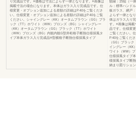
り完成品です。※価格は寸法によらず一律となります。※画像は
額縁：25短（一
掲載寸法の場合になります。本体はガラス入り完成品です。仕
ル：標準ハンドル
様変更・オプション追加による差額の詳細はP.40をご覧くださ
板ガラス、網戸：
い。仕様変更・オプション追加による差額の詳細はP.40をご覧
よらず一律となり
ください。シャイングレー（KK）オータムブラウン（GG）ブラ
体はガラス入り完
ック（TT）ホワイト（WW）ブロンズ（BG）シャイングレー
す。※画像は掲載
（KK）オータムブラウン（GG）ブラック（TT）ホワイト
品です。仕様変更
（WW）ブロンズ（BG）内観内観G型井桁格子断熱仕様採風タ
ご覧ください。仕
イプ本体ガラス入り完成品H型横格子断熱仕様採風タイプ
P.40をご覧く
（GG）ブラック
イングレー（KK
ワイト（WW）ブ
仕様採風タイプ本
様採風タイプ断熱
納まり図リシェン