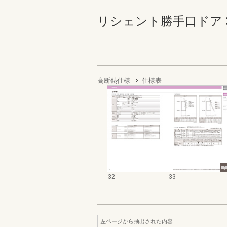
リシェント勝手口ドア 32-3
高断熱仕様
仕様表
32
33
左ページから抽出された内容