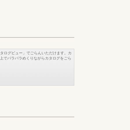
タログビュー」でごらんいただけます。カ
b上でパラパラめくりながらカタログをごら