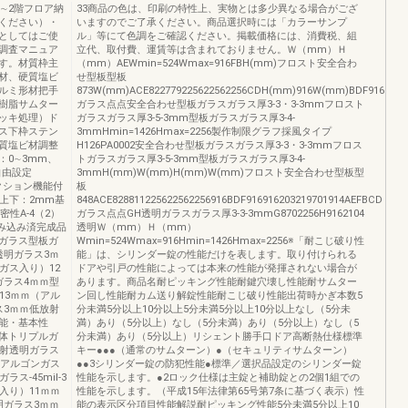
∼2階フロア納
33商品の色は、印刷の特性上、実物とは多少異なる場合がござ
ください）・
いますのでご了承ください。商品選択時には「カラーサンプ
としてはご使
ル」等にて色調をご確認ください。掲載価格には、消費税、組
調査マニュア
立代、取付費、運賃等は含まれておりません。Ｗ（mm）Ｈ
す。材質枠主
（mm）AEWmin=524Wmax=916FBH(mm)フロスト安全合わ
材、硬質塩ビ
せ型板型板
ルミ形材把手
873W(mm)ACE822779225622562256CDH(mm)916W(mm)BDF91691621
樹脂サムター
ガラス点点安全合わせ型板ガラスガラス厚3-3・3-3mmフロスト
ッキ処理）ド
ガラスガラス厚3-5-3mm型板ガラスガラス厚3-4-
ス下枠ステン
3mmHmin=1426Hmax=2256製作制限グラフ採風タイプ
質塩ビ材調整
H126PA0002安全合わせ型板ガラスガラス厚3-3・3-3mmフロス
0∼3mm、
トガラスガラス厚3-5-3mm型板ガラスガラス厚3-4-
自由設定
3mmH(mm)W(mm)H(mm)W(mm)フロスト安全合わせ型板型
クション機能付
板
上下：2mm基
848ACE828811225622562256916BDF916916203219701914AEFBCD
密性A-4（2）
ガラス点点GH透明ガラスガラス厚3-3-3mmG8702256H9162104
組み込み済完成品
透明Ｗ（mm）Ｈ（mm）
ガラス型板ガ
Wmin=524Wmax=916Hmin=1426Hmax=2256※「耐こじ破り性
透明ガラス3ｍ
能」は、シリンダー錠の性能だけを表します。取り付けられる
ガス入り）12
ドアや引戸の性能によっては本来の性能が発揮されない場合が
ガラス4ｍｍ型
あります。商品名耐ピッキング性能耐鍵穴壊し性能耐サムター
13ｍｍ（アル
ン回し性能耐カム送り解錠性能耐こじ破り性能出荷時かぎ本数5
ス3ｍｍ低放射
分未満5分以上10分以上5分未満5分以上10分以上なし（5分未
能・基本性
満）あり（5分以上）なし（5分未満）あり（5分以上）なし（5
体トリプルガ
分未満）あり（5分以上）リシェント勝手口ドア高断熱仕様標準
放射透明ガラス
キー●●●（通常のサムターン）●（セキュリティサムターン）
（アルゴンガス
●●3シリンダー錠の防犯性能●標準／選択品設定のシリンダー錠
-45mil-3
性能を示します。●2ロック仕様は主錠と補助錠との2個1組での
入り）11ｍｍ
性能を示します。（平成15年法律第65号第7条に基づく表示）性
明ガラス3ｍｍ
能の表示区分項目性能解説耐ピッキング性能5分未満5分以上10