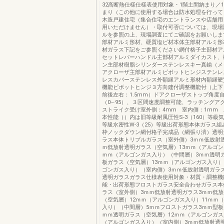
32高断熱仕様仕様表使用対象・1階土間納まり／1
まり（この他に使用する場合は防水処理を行って
木造戸建住宅（集合住宅のエントランスや店舗用
用いただけません）・取付可否については、現場
ルを参照の上、現場調査にてご確認をお願いしま
部材アルミ形材、硬質塩ビ材本体主部材アルミ形
材ガラス下記をご参照ください網付格子主部材ア
セットレバーハンドル主部材アルミダイカスト、
ン主部材樹脂シリンダーステンレスキー真鍮（メ
アクローザ主部材アルミピボットヒンジステンレ
レスカバーステンレス外額縁アルミ形材内額縁硬
機能ピボットヒンジ３方向建付調整機能付（上下：
前後左右：1.5mm）ドアクローザストップ角度
（0∼95）、３区間速度調整可能、ラッチングア
ストライク受け室外側：4mm 室内側：1mm 
本性能（）内は旧等級耐風圧性S-3（160）等級気
等級水密性W-3（25）等級出荷形態本体ガラス
枠ノックダウン網付格子完成品（網張り済）透明
ラス本体トリプルガラス（室外側）3ｍｍ低放射
ｍ低放射透明ガラス（空気層）13ｍｍ（アルゴン
ｍｍ（アルゴンガス入り）（中間層）3ｍｍ透明
板ガラス（空気層）13ｍｍ（アルゴンガス入り）
ゴンガス入り）（室内側）3ｍｍ低放射透明ガラ
透明ガラスガラス仕様表使用対象・材質・調整機
能・出荷形態フロストガラス安全合わせガラス本
ラス（室外側）3ｍｍ低放射透明ガラス3ｍｍ低
（空気層）12ｍｍ（アルゴンガス入り）11ｍｍ
入り）（中間層）5ｍｍフロストガラス3ｍｍ型板ガラス
ｍｍ透明ガラス（空気層）12ｍｍ（アルゴンガス
（アルゴンガス入り）（室内側）3ｍｍ低放射透