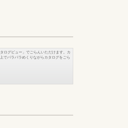
タログビュー」でごらんいただけます。カ
b上でパラパラめくりながらカタログをごら