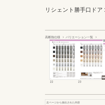
リシェント勝手口ドア 22-2
高断熱仕様
バリエーション一覧
22
23
左ページから抽出された内容