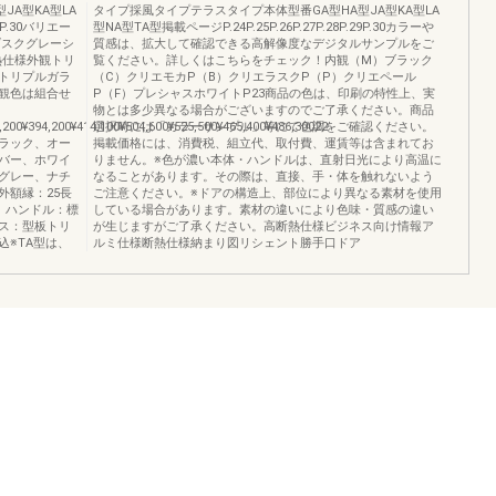
JA型KA型LA
タイプ採風タイプテラスタイプ本体型番GA型HA型JA型KA型LA
29P.30バリエー
型NA型TA型掲載ページP.24P.25P.26P.27P.28P.29P.30カラーや
ダスクグレーシ
質感は、拡大して確認できる高解像度なデジタルサンプルをご
熱仕様外観トリ
覧ください。詳しくはこちらをチェック！内観（M）ブラック
トリプルガラ
（C）クリエモカP（B）クリエラスクP（P）クリエペール
観色は組合せ
P（F）プレシャスホワイトP23商品の色は、印刷の特性上、実
物とは多少異なる場合がございますのでご了承ください。商品
,200¥394,200¥414,100¥504,600¥525,500¥465,400¥486,30022
選択時には「カラーサンプル」等にて色調をご確認ください。
ラック、オー
掲載価格には、消費税、組立代、取付費、運賃等は含まれてお
バー、ホワイ
りません。※色が濃い本体・ハンドルは、直射日光により高温に
グレー、ナチ
なることがあります。その際は、直接、手・体を触れないよう
外額縁：25長
ご注意ください。※ドアの構造上、部位により異なる素材を使用
、ハンドル：標
している場合があります。素材の違いにより色味・質感の違い
ス：型板トリ
が生じますがご了承ください。高断熱仕様ビジネス向け情報ア
※TA型は、
ルミ仕様断熱仕様納まり図リシェント勝手口ドア