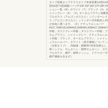
タイプ採風タイプテラスタイプ本体型番GA型HA型
型NA型TA型掲載ページP.24P.25P.26P.27P.28P.
ション一覧（W）ホワイト（T）ブラック（H）
ャイングレー（K）（G）オータムブラウン高断
プルガラス（アルゴンガス入り）シリンダーレス
ス（アルゴンガス入り）シリンダー付外観色と内
が自由に選べます。（D）ナチュラルシルバー
¥507,700¥528,600¥468,500¥489,400¥427,300¥447
外観：ダスクグレー外観：ダスクグレー外観：ブ
タムブラウン、シャイングレー、ナチュラルシル
ト外観：ブラック、オータムブラウン、シャイン
ュラルシルバー、ホワイト［表示価格について｜
（分割タイプ）、内額縁：調整用100見切材なし
準ハンドル、サムターン：標準サムターン、ガラ
プルガラス、網戸：標準メッシュ、ドアクローザ込
網戸価格を含まず］