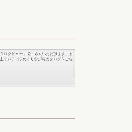
タログビュー」でごらんいただけます。カ
b上でパラパラめくりながらカタログをごら