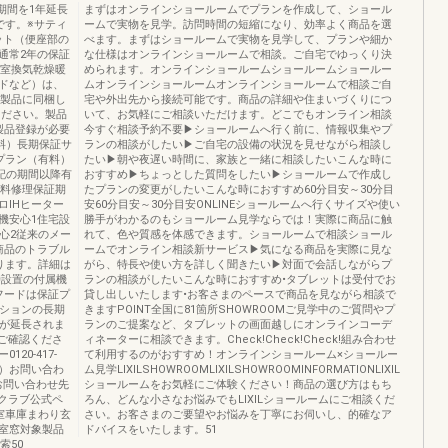
期間を1年延長
まずはオンラインショールームでプランを作成して、ショール
です。※サティ
ームで実物を見学。訪問時間の短縮になり、効率よく商品を選
ィット（便座部の
べます。まずはショールームで実物を見学して、プランや細か
通常2年の保証
な仕様はオンラインショールームで相談。ご自宅でゆっくり決
浴室換気乾燥暖
められます。オンラインショールームショールームショールー
ドなど）は、
ムオンラインショールームオンラインショールームで相談ご自
、製品に同梱し
宅や外出先から接続可能です。商品の詳細や住まいづくりにつ
ください。製品
いて、お気軽にご相談いただけます。どこでもオンライン相談
製品登録が必要
今すぐ相談予約不要▶ショールームへ行く前に、情報収集やプ
無料）長期保証サ
ランの相談がしたい▶ご自宅の設備の状況を見せながら相談し
プラン（有料）
たい▶朝や夜遅い時間に、家族と一緒に相談したいこんな時に
証左記の期間以降有
おすすめ▶ちょっとした質問をしたい▶ショールームで作成し
有料修理保証期
たプランの変更がしたいこんな時におすすめ60分目安～30分目
ロIHヒーター
安60分目安～30分目安ONLINEショールームへ行くサイズや使い
機安心1住宅設
勝手がわかるのもショールーム見学ならでは！実際に商品に触
心2従来のメー
れて、色や質感を体感できます。ショールームで相談ショール
商品のトラブル
ームでオンライン相談新サービス▶気になる商品を実際に見な
ります。詳細は
がら、特長や使い方を詳しく聞きたい▶対面で会話しながらプ
時設置の付属機
ランの相談がしたいこんな時におすすめ•タブレットは受付でお
フードは保証プ
貸し出しいたします•お客さまのペースで商品を見ながら相談で
プションの長期
きますPOINT全国に81箇所SHOWROOMご見学中のご質問やプ
間が延長されま
ランのご提案など、タブレットの画面越しにオンラインコーデ
でご確認くださ
ィネーターに相談できます。Check!Check!Check!組み合わせ
20-417-
て利用するのがおすすめ！オンラインショールーム×ショールー
除く）お問い合わ
ム見学LIXILSHOWROOMLIXILSHOWROOMINFORMATIONLIXIL
er■お問い合わせ先
ショールームをお気軽にご体験ください！商品の選び方はもち
ナーズクラブ公式ペ
ろん、どんな小さなお悩みでもLIXILショールームにご相談くだ
室車庫まわり玄
さい。お客さまのご要望やお悩みを丁寧にお伺いし、的確なア
室窓対象製品
ドバイスをいたします。51
索50