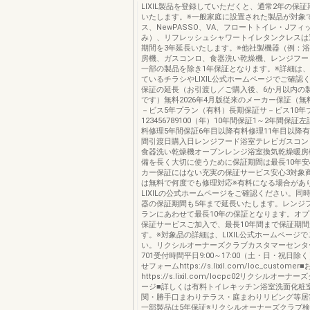
LIXIL製品を登録していただくと、通常2年の保証
いたします。※一般家庭に設置された製品が対象
ス、NewPASSO、VA、フロートトイレ・Jフ
み）、リフレッシュシャワートイレタンクレスは
期間を3年延長いたします。※他社製機器（例：
房機、ガスコンロ、食器洗い乾燥機、レンジフー
一部の製品を除き1年保証となります。※詳細は
ているチラシやLIXIL公式ホームページでご確認
保証の延長（お引渡し／ご購入後、6か月以内の
です）無料2026年4月版従来のメーカー保証（
－ビス5年プラン（有料）長期保証サ－ビス10年
123456789100（年）10年間保証1～2年間保
料修理5年間保証6年目以降有料修理11年目以降
間引渡日購入日レンジフード浴室テレビガスコン
食器洗い乾燥機オーブンレンジ浴室換気乾燥暖房
備を長く大切に使うために保証期間は最長10年安
カー保証にはない充実の保証サービス安心3対象
は無料で何度でも修理対応※有料になる場合があ
LIXILの公式ホームページをご確認ください。同
器の保証期間も5年まで延長いたします。レンジ
ランにあわせて最長10年の保証となります。オ
保証サービスご加入で、最長10年間まで保証期
す。※対象品の詳細は、LIXIL公式ホームページ
い。リクシルオーナーズクラブカスタマーセンター01
701受付時間平日9:00～17:00（土・日・祝日
せフォームhttps://s.lixil.com/loc_custom
https://s.lixil.com/locpc02リクシルオー
ージ■詳しくは有料トイレキッチン浴室洗面化粧
関・勝手口まわりテラス・庭まわりリビング等居
一部製品は5年保証※リクシルオーナーズクラブ検