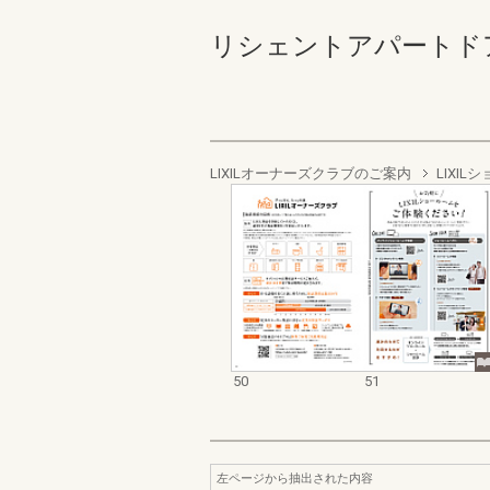
リシェントアパートドア 50
LIXILオーナーズクラブのご案内
LIXI
50
51
左ページから抽出された内容