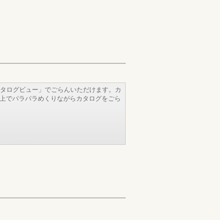
タログビュー」でごらんいただけます。カ
b上でパラパラめくりながらカタログをごら