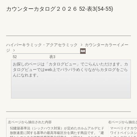
カウンターカタログ２０２６ 52-表3(54-55)
ハイパーキラミック・アクアセラミック
カウンターカラーイメー
ジ
52
表3
お探しのページは「カタログビュー」でごらんいただけます。カ
タログビューではweb上でパラパラめくりながらカタログをごら
んになれます。
左ページから抽出された内容
右ページから抽出
52建築基準法（シックハウス対策）が定めたホルムアルデヒド
マーベリイナカウ
放散速度に関する基準の最高等級区分を満たす商品です。「建
ワイトベイシスシー