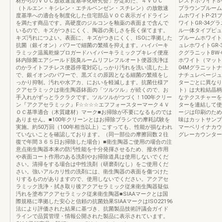
材からのＶＯＣ放散速度基準化研究会」が定めた、４ＶＯＣ
レストホワイトS-
（トルエン・キシレン・エチルベンゼン・スチレン）の放散速
ブラウンプルームグ
度基準への適合を制度化した住宅部品ＶＯＣ表示ガイドライン
ムホワイトP-21
を満たす商品です。高硬度のジルコンを釉薬の表面まで含んで
ワイトGR-34グ
いるので、キズがつきにくく、陶器の美しさを長く保てます。
ル一体タイプピュ
キズ汚れにつよい。表面に、キズがつきにくく、ISOに準拠した
プルームホワイトP
抗菌（銀イオン）パワーで細菌の繁殖を抑えます。ハイパーキ
ュレホワイトGR-
ラミック温風乾燥プロガードハイパーキラミックプキレイ便座
クグラニットBW-
鉢内除菌エアシールド脱臭ルームリフレフルオート便器洗浄ほ
ホワイト（マット
のかライトフチレス便器停電対応しっかり汚れを洗い流した上
04Mグラニット
で、銀イオンのパワーで、黒ズミの原因となる細菌の繁殖をし
ナチュレベージュ
っかり抑制。汚れや水アカ、においを軽減します。抗菌仕様ア
ターごとに異なり
クアセラミックは衛生陶器鉢面の「ツルツル」が続くので、お
ト）は大粒結晶柄
手入れがずっとラクラクです。ツルツルがつづく！100年クリー
なテクスチャーを
ン『アクアセラミック』F☆☆☆☆エフフォースターマーク４Ｖ
ターを連結して使
ＯＣ基準適合（木質建材）マーク■お掃除が不要になるものでは
ージは印刷のため
ありません。■100年クリーンとはお掃除ブラシでの摩耗試験を
味はカットサン
実施。約50万回（100年相当以上）こすっても、性能が損なわれ
マーベリイナカウ
ていないことを確認しております。（同一部位の摩擦回数２往
グレーカウンターカラ
復で年間３６５日お掃除した場合）■衛生陶器ご使用の場合の注
意点衛生陶器本来の防汚性能を十分発揮させるため、撥水作用
や表面コート作用のある洗剤やお掃除道具は使用しないでくだ
さい。清掃をする場合は中性洗剤（研磨剤なし）をご使用くだ
さい。強いアルカリ性の洗剤には、衛生陶器の表面を傷つけた
りするものがありますので、使用しないでください。アクアセ
ラミック洗浄・拭き取り後アクアセラミック従来衛生陶器疑似
汚れを塗布アクアセラミック従来衛生陶器■SIAAマークとは国
際規格に準拠した安心と信頼の抗菌効果SIAAマークはISO22196
法により評価された結果に基づき、抗菌製品技術評議会ガイド
ラインで品質管理・情報公開された製品に表示されています。