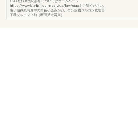
SIAA登録商品の詳細についてはホームページ
https://www.biz-lixil.com/service/law/siaaをご覧ください。
電子顕微鏡写真中の白色小斑点がジルコン鉱物ジルコン素地質
下釉ジルコン上釉（断面拡大写真）