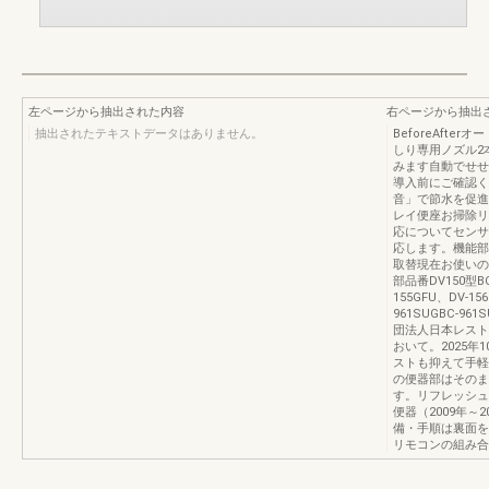
左ページから抽出された内容
右ページから抽出
抽出されたテキストデータはありません。
BeforeAft
しり専用ノズル2
みます自動でせせ
導入前にご確認く
音」で節水を促進
レイ便座お掃除リ
応についてセンサー
応します。機能部
取替現在お使いの
部品番DV150型BC-
155GFU、DV-156
961SUGBC-
団法人日本レスト
おいて。2025
ストも抑えて手軽
の便器部はそのま
す。リフレッシュ
便器（2009年～
備・手順は裏面を
リモコンの組み合