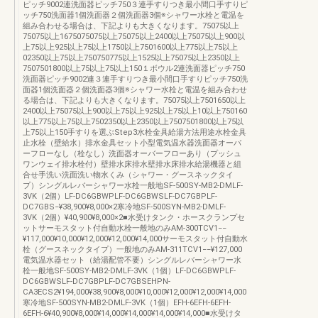
ピッチ9002連洗面器ピッチ750３連手すりつき最小間口手すりピ
ッチ750洗面器1個洗面器２個洗面器3個※シャワー水栓と電温を
組み合わせる場合は、下記よりも大きくなります。75075以上
75075以上1675075075以上75075以上2400以上75075以上900以
上75以上925以上75以上1750以上7501600以上775以上75以上
02350以上75以上750750775以上1525以上75075以上2350以上
7507501800以上75以上75以上150１ボウル2連洗面器ピッチ750
洗面器ピッチ9002連３連手すりつき最小間口手すりピッチ750洗
面器1個洗面器２個洗面器3個※シャワー水栓と電温を組み合わせ
る場合は、下記よりも大きくなります。75075以上7501650以上
2400以上75075以上900以上75以上925以上75以上10以上750160
以上775以上75以上7502350以上2350以上7507501800以上75以
上75以上150手すりを選ぶStep3水栓金具給湯方法用途水栓金具
止水栓（壁給水）排水金具セット小型電気温水器洗面器オーバ
ーフローなし（栓なし）洗面器オーバーフローあり（プッシュ
ワンウェイ排水栓付）壁排水床排水壁排水床排水給湯機器と組
合せ手洗い洗面洗い物水くみ（シャワー・グースネックタイ
プ）シングルレバーシャワー水栓一般地SF-500SY-MB2-DMLF-
3VK（2個）LF-DC6GBWPLF-DC6GBWSLF-DC7GBPLF-
DC7GBS−¥38,900¥8,000×2寒冷地SF-500SYN-MB2-DMLF-
3VK（2個）¥40,900¥8,000×2■水受けタンク・ホースクランプセ
ットサーモスタット付自動水栓一般地のみAM-300TCV1−−
¥117,000¥10,000¥12,000¥12,000¥14,000サーモスタット付自動水
栓（グースネックタイプ）一般地のみAM-311TCV1−−¥127,000
電気温水器セット（給湯配管不要）シングルレバーシャワー水
栓一般地SF-500SY-MB2-DMLF-3VK（1個）LF-DC6GBWPLF-
DC6GBWSLF-DC7GBPLF-DC7GBSEHPN-
CA3ECS2¥194,000¥38,900¥8,000¥10,000¥12,000¥12,000¥14,000
寒冷地SF-500SYN-MB2-DMLF-3VK（1個）EFH-6EFH-6EFH-
6EFH-6¥40,900¥8,000¥14,000¥14,000¥14,000¥14,000■水受けタ