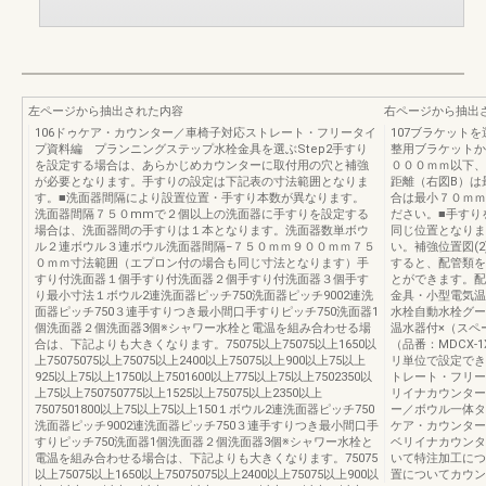
左ページから抽出された内容
右ページから抽出
106ドゥケア・カウンター／車椅子対応ストレート・フリータイ
107ブラケット
プ資料編 プランニングステップ水栓金具を選ぶStep2手すり
整用ブラケットか
を設定する場合は、あらかじめカウンターに取付用の穴と補強
０００ｍｍ以下、
が必要となります。手すりの設定は下記表の寸法範囲となりま
距離（右図B）は
す。■洗面器間隔により設置位置・手すり本数が異なります。
合は最小７０ｍｍ
洗面器間隔７５０mmで２個以上の洗面器に手すりを設定する
ださい。■手すり
場合は、洗面器間の手すりは１本となります。洗面器数単ボウ
同じ位置となりま
ル２連ボウル３連ボウル洗面器間隔−７５０ｍｍ９００ｍｍ７５
い。補強位置図(2
０ｍｍ寸法範囲（エプロン付の場合も同じ寸法となります）手
すると、配管類を
すり付洗面器１個手すり付洗面器２個手すり付洗面器３個手す
とができます。配
り最小寸法１ボウル2連洗面器ピッチ750洗面器ピッチ9002連洗
金具・小型電気温
面器ピッチ750３連手すりつき最小間口手すりピッチ750洗面器1
水栓自動水栓グー
個洗面器２個洗面器3個※シャワー水栓と電温を組み合わせる場
温水器付×（スペ
合は、下記よりも大きくなります。75075以上75075以上1650以
（品番：MDCX
上75075075以上75075以上2400以上75075以上900以上75以上
リ単位で設定でき
925以上75以上1750以上7501600以上775以上75以上7502350以
トレート・フリー
上75以上750750775以上1525以上75075以上2350以上
リイナカウンター
7507501800以上75以上75以上150１ボウル2連洗面器ピッチ750
ー／ボウル一体タ
洗面器ピッチ9002連洗面器ピッチ750３連手すりつき最小間口手
ケア・カウンター
すりピッチ750洗面器1個洗面器２個洗面器3個※シャワー水栓と
ベリイナカウンタ
電温を組み合わせる場合は、下記よりも大きくなります。75075
いて特注加工につ
以上75075以上1650以上75075075以上2400以上75075以上900以
置についてカウン