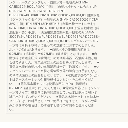
ンク・ホースクランプセット自動水栓一般地のみEHMN-
CA3ECSC1-300CLF-3VK（1個）（自動水栓セットに含む）LF-
DC6GBWPLF-DC6GBWSLF-DC7GBPLF-
DC7GBS¥240,000¥8,000¥10,000¥12,000¥12,000¥14,000自動水栓
（グースネックタイプ）一般地のみEHMN-CA3ECSD2-311CLF-
3VK（1個）EFH-6EFH-6EFH-6EFH-6（自動水栓セットに含む）
¥256,000¥8,000¥14,000¥14,000¥14,000¥14,000加温自動水栓（給
湯配管不要）手洗い・洗面用加温自動水栓一般地のみEAAM-
300CEV2−LF-DC6GBWPLF-DC6GBWSLF-DC7GBPLF-DC7GBS−
¥205,000¥10,000¥12,000¥12,000¥14,000■シングルレバーシャワ
ー水栓は車椅子や椅子に座っての洗髪にはおすすめしません。
水ハネの恐れがあります。 ■自動水栓の使用圧力範囲は
0.05MPa（流動時）〜0.75MPa（静止時）となります。 ■自
動水栓は水道直圧式（瞬間式）のガス給湯器・石油給湯機と組
合せできません。電気温水器との組合せをおすすめします。 ■
電気温水器付自動水栓の出湯温度は一定（約36℃）です。 ■シ
ングルレバーシャワー水栓と電気温水器の組合せは手すりなし
の単体洗面器との組合せとなります。 ■電気温水器のコンセン
トはアースターミナル付接地極付コンセントをご使用くださ
い。 ■電気温水器セットは使用水圧0.1MPa（流動時）～
0.75MPa（静止時）にしてください。■電気温水器セト（シャワ
ー水栓タイプ）機器内に長時間滞留していた水は飲用に用いず
雑用水としてお使いください。 ■電気温水器セット（自動水栓
タイプ）は、飲料用としてのご使用はできません。うがいや歯
みがきをする場合は、必ず湯水切替付の水側をご使用くださ
い。