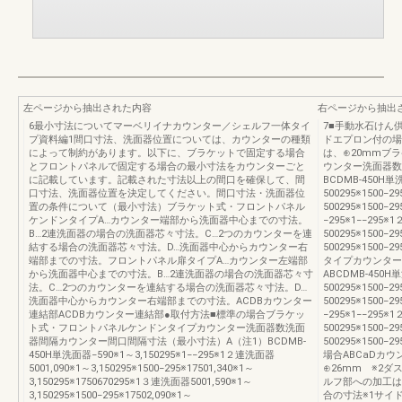
左ページから抽出された内容
右ページから抽出
6最小寸法についてマーベリイナカウンター／シェルフ一体タイ
7■手動水石けん供
プ資料編1間口寸法、洗面器位置については、カウンターの種類
ドエプロン付の場
によって制約があります。以下に、ブラケットで固定する場合
は、⊕20mmブ
とフロントパネルで固定する場合の最小寸法をカウンターごと
ウンター洗面器数
に記載しています。記載された寸法以上の間口を確保して、間
BCDMB-450H単
口寸法、洗面器位置を決定してください。間口寸法・洗面器位
500295※1500−2
置の条件について（最小寸法）ブラケット式・フロントパネル
500295※1500−2
ケンドンタイプA…カウンター端部から洗面器中心までの寸法。
−295※1−−295
B…2連洗面器の場合の洗面器芯々寸法。C…2つのカウンターを連
500295※1500−2
結する場合の洗面器芯々寸法。D…洗面器中心からカウンター右
500295※1500−
端部までの寸法。フロントパネル扉タイプA…カウンター左端部
タイプカウンター
から洗面器中心までの寸法。B…2連洗面器の場合の洗面器芯々寸
ABCDMB-450H
法。C…2つのカウンターを連結する場合の洗面器芯々寸法。D…
500295※1500−2
洗面器中心からカウンター右端部までの寸法。ACDBカウンター
500295※1500−2
連結部ACDBカウンター連結部●取付方法■標準の場合ブラケッ
−295※1−−295
ト式・フロントパネルケンドンタイプカウンター洗面器数洗面
500295※1500−2
器間隔カウンター間口間隔寸法（最小寸法）A（注1）BCDMB-
500295※1500−
450H単洗面器−590※1～3,150295※1−−295※1２連洗面器
場合ABCaDカ
5001,090※1～3,150295※1500−295※17501,340※1～
⊕26mm ※2
3,150295※1750670295※1３連洗面器5001,590※1～
ルフ部への加工は
3,150295※1500−295※17502,090※1～
合の寸法※1サイ