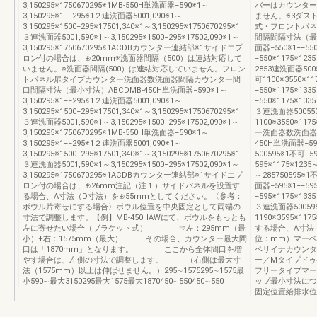
3,150295※1750670295※1MB-550H単洗面器−590※1～
バーはカウンター
3,150295※1−−295※1２連洗面器5001,090※1～
ません。※3ダス
3,150295※1500−295※17501,340※1～3,150295※1750670295※1
式・フロントパネ
３連洗面器5001,590※1～3,150295※1500−295※17502,090※1～
間隔間隔寸法（最小
3,150295※1750670295※1ACDBカウンター連結部※1サイドエプ
面器−550※1−−55
ロン付の場合は、⊕20mm※洗面器間隔（500）は連結対応して
−550※1175※12
いません。※洗面器間隔(500）は連結対応していません。フロン
2853連洗面器5005
トパネル扉タイプカウンター洗面器数洗面器間隔カウンター間
可1100※3550※1
口間隔寸法（最小寸法）ABCDMB-450H単洗面器−590※1～
−550※1175※13
3,150295※1−−295※1２連洗面器5001,090※1～
−550※1175※133
3,150295※1500−295※17501,340※1～3,150295※1750670295※1
３連洗面器500550※
３連洗面器5001,590※1～3,150295※1500−295※17502,090※1～
1100※3550※
3,150295※1750670295※1MB-550H単洗面器−590※1～
ー洗面器数洗面器間
3,150295※1−−295※1２連洗面器5001,090※1～
450H単洗面器−59
3,150295※1500−295※17501,340※1～3,150295※1750670295※1
500595※1不可−5
３連洗面器5001,590※1～3,150295※1500−295※17502,090※1～
595※1175※123
3,150295※1750670295※1ACDBカウンター連結部※1サイドエプ
～285750595※1
ロン付の場合は、⊕26mm注記（注１）サイドパネルを設置す
面器−595※1−−59
る場合、A寸法（D寸法）を⊕55mmとしてください。〈参考：
−595※1175※133
ボウル片寄せにする場合〉ボウル位置を中央固定として両端の
３連洗面器500595※
寸法で調整します。【例】MB-450HAWにて、ボウルをもっとも
1190※3595※
左に寄せたい場合（ブラケット式） ⇒左：295mm（最
する場合、A寸法
小）+右：1575mm（最大） その場合、カウンター最大間
位：mm）マーベ
口は「1870mm」となります。 ここから全体間口を増
ベリイナカウンタ
やす場合は、左側の寸法で調整します。 （右側は最大寸
ー／Mタイプドゥ
法（1575mm）以上は伸ばせません。）295∼1575295∼1575最
フリータイプマー
小590∼最大3150295最大1575最大1870450∼550450∼550
ップ最小寸法につ
固定位置給排水位