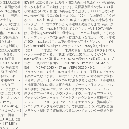
け⑤L型加工⑥
87●特注加工位置の寸法条件＜間口方向の寸法条件＞①洗面器の
合、裏面は化粧
中央から特注加工の始まりまでは、洗面器別最小A寸法（（1最
500Fは対応で
小寸法について）参照）を確保してください。AAAA②カウンタ
合は、 強度の
ーの端から特注加工の始まりまでは、100mm以上確保してくだ
○A寸法を
さい。100以上100以上100以上100以上＜奥行方向の寸法条件＞
ださい。※穴加工
バックガード・前エプロンから特注加工の始まりまで（Ⓐ、Ⓑ
ットまたはフ
寸法）は、50mm以上を確保してください。※MB-500Fの場合
 ￥16,000
は、Ⓐ寸法を90mm以上、Ⓑ寸法を110mm以上確保してくださ
み）⑭回転蓋付
い。＜ブラケットの取付条件＞右図のような柱カットで、X寸法
けられませ
が200mm以上の場合、以下の条件をお守りください。 ・Y寸
ットは対応で
法が250mm以上の場合：ブラケットMBF-608を取り付ける。
の型紙が必要で
（図1） ・Y寸法が250mm未満の場合：壁に受け木を付けてカ
て」を参照。
ウンターを固定する。（図2）A50以上50以上○A○BAMBF-
00取付加工費
608XYA受け木XY図1図2AMBF-608XYA受け木XY図1図2（A）ブ
0050φ150⑩カ
ラケット奥行寸法範囲MBF-620570〜585mmMBF-616428〜
他社洗面器穴
569mmMBF-612343〜427mmMBF-608250〜342mm ※（A）
 強度の関係
ブラケットは、Y寸法（奥行き寸法）により、使用するブラケッ
保されていれ
ト品番が異なります。 ※X寸法によりY寸法の対応範囲が変わ
A寸法を90mm
ります。詳しくは、P.85③のAB寸法を参照ください。※特注加工
。※穴加工
と洗面器穴開口の間には固定部材（ブラケット又はフロントパ
ットまたはフ
ネル側板）が必要です。マーベリイナカウンター／シェルフ一
穴加工について
体タイプマーベリイナカウンター／ボウル一体タイプマーベリ
最小寸法につい
イナカウンター／Mタイプドゥケア・カウンター／車椅子対応
120mm以
ストレート・フリータイプマーベリイナカウンター資料編プラ
MB-500Fは
ンニングステップ最小寸法について特注加工について形状図面
きません。※2
ブラケット壁固定位置給排水位置についてカウンター構造と特
要です。価格
性
以上160以上（注
（BT-MB1）
ウンター／M