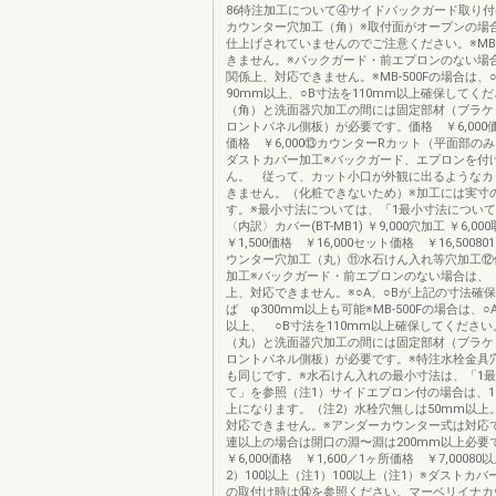
86特注加工について④サイドバックガード取り付
カウンター穴加工（角）※取付面がオープンの場
仕上げされていませんのでご注意ください。※MB-
きません。※バックガード・前エプロンのない場
関係上、対応できません。※MB-500Fの場合は、
90mm以上、○B寸法を110mm以上確保してく
（角）と洗面器穴加工の間には固定部材（ブラケ
ロントパネル側板）が必要です。価格 ￥6,000価格
価格 ￥6,000⑬カウンターRカット（平面部の
ダストカバー加工※バックガード、エプロンを付
ん。 従って、カット小口が外観に出るようなカ
きません。（化粧できないため）※加工には実寸
す。※最小寸法については、「1最小寸法につい
〈内訳〉カバー(BT-MB1) ￥9,000穴加工 ￥6,0
￥1,500価格 ￥16,000セット価格 ￥16,500801
ウンター穴加工（丸）⑪水石けん入れ等穴加工⑫
加工※バックガード・前エプロンのない場合は、
上、対応できません。※○A、○Bが上記の寸法確
ば φ300mm以上も可能※MB-500Fの場合は、○
以上、 ○B寸法を110mm以上確保してください
（丸）と洗面器穴加工の間には固定部材（ブラケ
ロントパネル側板）が必要です。※特注水栓金具
も同じです。※水石けん入れの最小寸法は、「1
て」を参照（注1）サイドエプロン付の場合は、
上になります。（注2）水栓穴無しは50mm以上。※
対応できません。※アンダーカウンター式は対応で
連以上の場合は開口の淵〜淵は200mm以上必
￥6,000価格 ￥1,600／1ヶ所価格 ￥7,00080
2）100以上（注1）100以上（注1）※ダストカバー
の取付け時は⑭を参照ください。マーベリイナカ