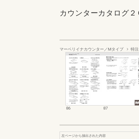
カウンターカタログ２０２６
マーベリイナカウンター／Mタイプ
特注
86
87
左ページから抽出された内容