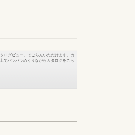
タログビュー」でごらんいただけます。カ
b上でパラパラめくりながらカタログをごら