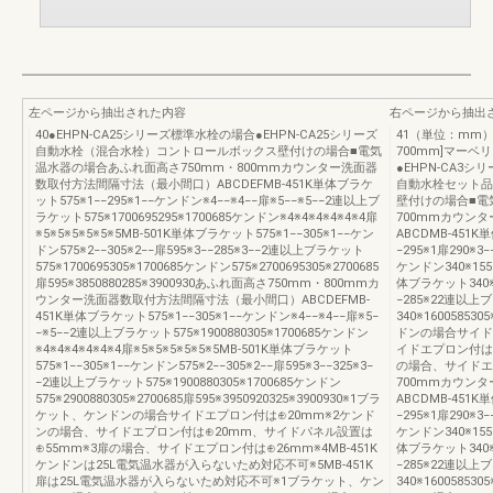
左ページから抽出された内容
右ページから抽出
40●EHPN-CA25シリーズ標準水栓の場合●EHPN-CA25シリーズ
41（単位：mm
自動水栓（混合水栓）コントロールボックス壁付けの場合■電気
700mm]マー
温水器の場合あふれ面高さ750mm・800mmカウンター洗面器
●EHPN-CA3
数取付方法間隔寸法（最小間口）ABCDEFMB-451K単体ブラケ
自動水栓セット品
ット575※1−−295※1−−ケンドン※4−−※4−−扉※5−−※5−−2連以上ブ
壁付けの場合■電
ラケット575※1700695295※1700685ケンドン※4※4※4※4※4※4扉
700mmカウン
※5※5※5※5※5※5MB-501K単体ブラケット575※1−−305※1−−ケン
ABCDMB-451K
ドン575※2−−305※2−−扉595※3−−285※3−−2連以上ブラケット
−295※1扉290※3
575※1700695305※1700685ケンドン575※2700695305※2700685
ケンドン340※1550
扉595※3850880285※3900930あふれ面高さ750mm・800mmカ
体ブラケット340※1
ウンター洗面器数取付方法間隔寸法（最小間口）ABCDEFMB-
−285※22連以上ブ
451K単体ブラケット575※1−−305※1−−ケンドン※4−−※4−−扉※5−
340※16005853
−※5−−2連以上ブラケット575※1900880305※1700685ケンドン
ドンの場合サイド
※4※4※4※4※4※4扉※5※5※5※5※5※5MB-501K単体ブラケット
イドエプロン付は
575※1−−305※1−−ケンドン575※2−−305※2−−扉595※3−−325※3−
の場合、サイドエ
−2連以上ブラケット575※1900880305※1700685ケンドン
700mmカウン
575※2900880305※2700685扉595※3950920325※3900930※1ブラ
ABCDMB-451K
ケット、ケンドンの場合サイドエプロン付は⊕20mm※2ケンド
−295※1扉290※3
ンの場合、サイドエプロン付は⊕20mm、サイドパネル設置は
ケンドン340※1550
⊕55mm※3扉の場合、サイドエプロン付は⊕26mm※4MB-451K
体ブラケット340※1
ケンドンは25L電気温水器が入らないため対応不可※5MB-451K
−285※22連以上ブ
扉は25L電気温水器が入らないため対応不可※1ブラケット、ケン
340※16005853