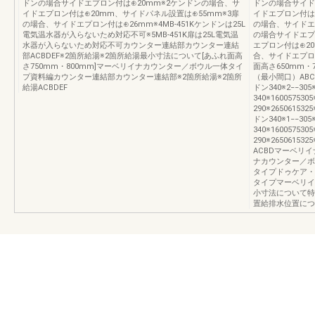
ドンの場合サイドエプロン付は⊕20mm※2ケンドンの場合、サ
ドンの場合サイド
イドエプロン付は⊕20mm、サイドパネル設置は⊕55mm※3扉
イドエプロン付は
の場合、サイドエプロン付は⊕26mm※4MB-451Kケンドンは25L
の場合、サイドエ
電気温水器が入らないため対応不可※5MB-451K扉は25L電気温
の場合サイドエプ
水器が入らないため対応不可カウンター連結部カウンター連結
エプロン付は⊕2
部ACBDEF※2箇所給湯※2箇所給湯最小寸法について[あふれ面高
合、サイドエプロ
さ750mm・800mm]マーベリイナカウンター／ボウル一体タイ
面高さ650mm
プ資料編カウンター連結部カウンター連結部※2箇所給湯※2箇所
（最小間口）ABCD
給湯ACBDEF
ドン340※2−−30
340※16005753
290※26506153
ドン340※1−−30
340※16005753
290※265061
ACBDマーベリ
ナカウンター／ボ
タイプドゥケア・
タイプマーベリイ
小寸法について特
置給排水位置につ