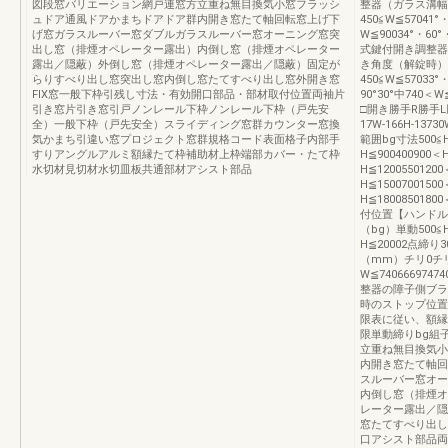
図段窓バリエーション網戸連窓方立重ね無目換気小窓フラッシ
整器（ガラス溝幅
ュドア通風ドアかまちドアドア群内開き窓たて軸回転窓上げ下
450≦W≦57041°
げ窓ガラスルーバー窓ダブルガラスルーバー窓オーニング窓突
W≦90034°・60
出し窓（排煙オペレーター露出）内倒し窓（排煙オペレーター
式鍵付開き調整器
露出／隠蔽）外倒し窓（排煙オペレーター露出／隠蔽）固定が
き角度（解錠時）
らりすべり出し窓突出し窓内倒し窓たてすべり出し窓外開き窓
450≦W≦57033°
FIX窓一般下枠引残し寸法・有効開口部品・部材取付位置両袖片
90°30°中740＜
引き窓片引き窓引戸ノンレール下枠ノンレール下枠（戸先安
□開き勝手R勝手
全）一般下枠（戸先安全）スライディング窓群カウンター窓換
17W-166H-13
気かまち引違い窓プロジェクト窓群規格コード表面格子内部手
範囲bg寸法500≦H≦
すりアングルアルミ額縁たて枠補助材上枠端部カバー・たて枠
H≦900400900＜H
水切材見切材水切皿板共通部材アシスト部品
H≦12005501200
H≦15007001500
H≦1800850180
付位置【ハンドル
（bg）単動500≦H
H≦20002点締り3
（mm）チリ0チリ10
W≦740666974
整器の障子側ブラ
時のストップ位置
限表に従い、額縁
限単動締りbg組
立重ね無目換気小
内開き窓たて軸回
スルーバー窓オー
内倒し窓（排煙オ
レーター露出／隠
窓たてすべり出し
口アシスト部品両