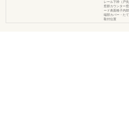
レール下枠（戸先
窓群カウンター窓
ード表面格子内部
端部カバー・たて
取付位置