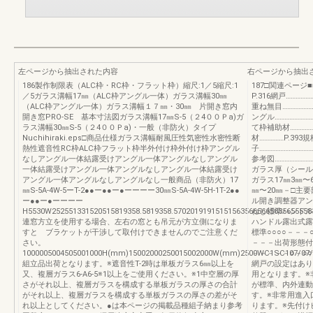
左ページから抽出された内容
右ページから抽出
186製作制限表（ALC枠・RC枠・フラット枠）縮尺:1／5縮尺:1
187□関連ページ■
／5ガラス溝幅17㎜（ALC枠アングル一体）ガラス溝幅30㎜
P.316網戸……………
（ALC枠アングル一体）ガラス溝幅１７㎜・30㎜ 片開き窓内
重ね無目…………………
開き窓PRO-SE 基本寸法図ガラス溝幅17㎜S-5（２4００Ｐa)ガ
ングル……………………
ラス溝幅30㎜S-5（２4００Ｐa)・一般（非防火）タイプ
て枠補助材…………
Nuchihiraki.eps□商品仕様ガラス溝幅耐風圧性気密性水密性断
材……………P.393
熱性遮音性RC枠ALC枠フラット枠半外付け枠外付け枠アングル
子…………………………
なしアングル一体結露受けアングル一体アングルなしアングル
参考図………………
一体結露受けアングル一体アングルなしアングル一体結露受け
ガラス厚（シール
アングル一体アングルなしアングルなし一般商品（非防火）17
ガラス17㎜3㎜〜
㎜S-5A-4W-5ーT-2●●ー●●ー●ーーーー30㎜S-5A-4W-5H-1T-2●●
㎜〜20㎜－□主
ー●●ー●ーーーー
ル開き調整器アン
H5530W252551331520515819358.5819358.570201919151515635665665635655558
ねじ標準ハンドル
連窓方立を使用する場合、左右の窓とも吊元が方立側になりま
ハンドル露出式露
すと ブラケットが干渉して取付けできませんのでご注意くだ
標準○○○○－－－
さい。
－－－出荷形態付属
1000005004505001000H(mm)15002000250015002000W(mm)2500WC1SC107/07/
－－－－－○－○
組立品出荷となります。※遮音性T-2時は単板ガラス6㎜以上を
網戸の設定はあり
又、複層ガラス6-A6-5※1以上をご使用ください。※1中空層の厚
用となります。※
さがそれ以上、複層ガラスを構成する単板ガラスの厚さの合計
が標準、内外連動
がそれ以上、複層ガラスを構成する単板ガラスの厚さの差がそ
す。※非常用進入
れ以上としてください。●は本ページの掲載品種組子納まり参考
ります。※先付け