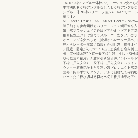
162ＲＣ枠アングル一体枠バリエーション突出し窓P
本寸法図ＲＣ枠アングルなしＡＬＣ枠アングルな
ングル一体RC枠バリエーションALC枠バリエーシ
縮尺:1／
5458.523701010153055H358.535152370232525
組子納まり参考図段窓バリエーション網戸連窓方
気小窓フラッシュドア通風ドアかまちドアドア群
軸回転窓上げ下げ窓ガラスルーバー窓ダブルガラ
オーニング窓突出し窓（排煙オペレーター露出）
煙オペレーター露出／隠蔽）外倒し窓（排煙オペ
／隠蔽）固定がらりすべり出し窓突出し窓内倒し
出し窓外開き窓FIX窓一般下枠引残し寸法・有効
取付位置両袖片引き窓片引き窓引戸ノンレール下
下枠（戸先安全）一般下枠（戸先安全）スライデ
ウンター窓換気かまち引違い窓プロジェクト窓群
面格子内部手すりアングルアルミ額縁たて枠補助
バー・たて枠水切材見切材水切皿板共通部材アシ