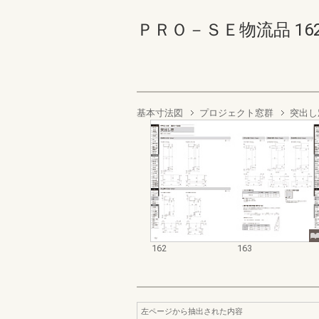
ＰＲＯ－ＳＥ物流品 162-16
基本寸法図
プロジェクト窓群
突出し
162
163
左ページから抽出された内容