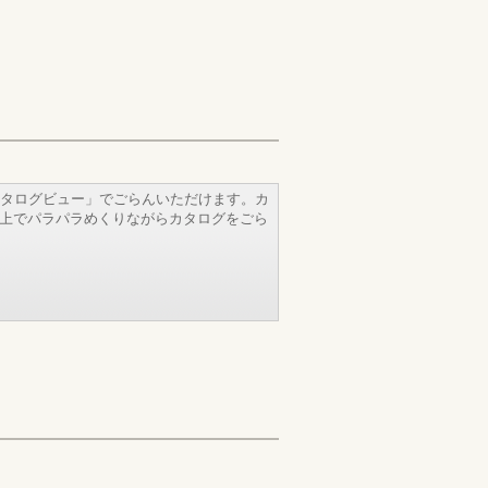
タログビュー」でごらんいただけます。カ
b上でパラパラめくりながらカタログをごら