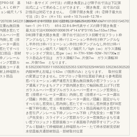
RO-SE 基
163・各サイズ（H寸法）の開き角度および障子出寸法は下記算
しＡＬＣ枠ア
出式によって求めることができます。・開き角度、出寸法の設
ョン縮尺:1／5
計指示は対応できません。 ①障子開き角度（θ）②障子最大出
寸法（D）D＝（H＋15）sinθ＋10.7cosθ−12.7θ＝
W207038.54523153055H101015358.53515231523152525W2070V−067H1010551545703023
2sin−1（H−117）2＋（22.8）2−tan−1（H−117）＋
立重ね無目換
tan−1（H−117） 69.6 22.8 6.8※代表サイズの障子開き角度・
内開き窓たて
最大出寸法H3006001000θ39.4°14.6°8°D195.5㎜153㎜139㎜
スルーバー窓
Dθ□障子最大開き角度・障子出寸法□ガラス切断寸法フラット枠
内倒し窓（排
アングルなしフラット枠バリエーション半外付け枠アングルな
レーター露出
し半外付け枠バリエーション外付け枠アングルなし外付け枠バ
窓たてすべり
リエーション縮尺:1／5縮尺:1／5縮尺:1／5gh（㎜）ガラス溝幅
開口部品・部材
サッシタイプ突出し窓gw（㎜）H−77H−93W−92W−761730●ガ
枠ノンレール
ラス呑込み寸法は ガラス溝幅17㎜…片側7㎜ ガラス溝幅30
ィング窓群カ
㎜…片側15㎜ となります。
規格コード表
8.53523307035111055302325353.530702325HW503.535236530252030
材上枠端部カ
内観W押え左端より62㎜（1箇所のみ）となります。 取付位置
スト部品
の変更はできません。□サブロック取付位置組子納まり参考図段
窓バリエーション網戸連窓方立重ね無目換気小窓フラッシュド
ア通風ドアかまちドアドア群内開き窓たて軸回転窓上げ下げ窓
ガラスルーバー窓ダブルガラスルーバー窓オーニング窓突出し
窓（排煙オペレーター露出）内倒し窓（排煙オペレーター露出
／隠蔽）外倒し窓（排煙オペレーター露出／隠蔽）固定がらり
すべり出し窓突出し窓内倒し窓たてすべり出し窓外開き窓FIX窓
一般下枠引残し寸法・有効開口アシスト部品両袖片引き窓片引
き窓引戸ノンレール下枠ノンレール下枠（戸先安全）一般下枠
（戸先安全）スライディング窓群カウンター窓換気かまち引違
い窓プロジェクト窓群規格コード表面格子内部手すりアングル
アルミ額縁たて枠補助材上枠端部カバー・たて枠水切材見切材
水切皿板共通部材部品・部材取付位置