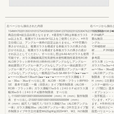
左ページから抽出された内容
右ページから抽出
154WH702013551010157543356581530412370202315253047623152530476158.545
155□関連ページ■
商品仕様※組立品出荷となります。※遮音性T-2時は単板ガラス5
P.316網戸……………
㎜以上を又、複層ガラス6-A6-5※1以上をご使用ください。※中方
重ね無目…………………
立仕様には、アングル一体枠の設定はありません。※1中空層の
ングル……………………
厚さがそれ以上、複層ガラスを構成する単板ガラスの厚さの合
て枠補助材…………
計がそれ以上、複層ガラスを構成する単板ガラスの厚さの差が
材……………P.393
それ以上としてください。すべり出し窓は6-A6-4のガラスも使用
子…………………………
可能です。ガラス溝幅耐風圧性気密性水密性断熱性遮音性RC枠
参考図………………
ALC枠フラット枠半外付け枠外付け枠アングルなしアングル一
ガラス厚（シール
体結露受けアングル一体アングルなしアングル一体結露受けア
ガラス17㎜3㎜〜
ングル一体アングルなしアングル一体結露受けアングル一体ア
㎜〜18㎜－36㎜
ングルなしアングルなし一般商品17㎜S-5A-4W-5ーT-2●●ー●●ー
（ALC枠アングル
●ーー○○30㎜H-136㎜H-2●●ー●●ー●ーーーーガラス溝幅１７
制限表 すべり出し-1
㎜・30㎜・36㎜すべり出し窓 ALC枠・RC枠・フラット枠PRO-
H（mm）□主要
SE 基本寸法図・一般（非防火）タイプ製作制限表（ALC枠・
ンステー鍵付ハン
RC枠・フラット枠）ガラス溝幅17㎜S-5（２4００Ｐa)ガラス溝
ド（17開口）皿
幅30㎜S-5（２4００Ｐa)製作制限表 すべり出
－オプション－－
し-1150015001000100050050000W（mm）H（mm）製作制限
－別手配品－－－
表 すべり出し-2150015001000100050050000W（mm）
ています。※アン
H（mm）縮尺:1／5縮尺:1／5ガラス溝幅17㎜（ALC枠アングル
ます。※半外付け
一体）ガラス溝幅30㎜（ALC枠アングル一体）□中方立タイプ製
す。※先付けビー
作制限タイプ中方立付連窓W625≦W≦2025※W1、W2、Hの制限
段窓バリエーショ