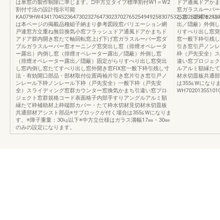
は単窓の製作制限に準じます。□中方立タイプ標準割付W1＝W2
ドア通風ドアかま
割付寸法の設計指示可能
窓ガラスルーバー
KA079HW4341704523647302327647302370276525494925830753252025254762330
し窓（排煙オペレ
は本ページの掲載品種組子納まり参考図段窓バリエーション網
出／隠蔽）外倒し
戸連窓方立重ね無目換気小窓フラッシュドア通風ドアかまちド
りすべり出し窓突
アドア群内開き窓たて軸回転窓上げ下げ窓ガラスルーバー窓ダ
窓一般下枠引残し
ブルガラスルーバー窓オーニング窓突出し窓（排煙オペレータ
引き窓引戸ノンレ
ー露出）内倒し窓（排煙オペレーター露出／隠蔽）外倒し窓
枠（戸先安全）ス
（排煙オペレーター露出／隠蔽）固定がらりすべり出し窓突出
違い窓プロジェク
し窓内倒し窓たてすべり出し窓外開き窓FIX窓一般下枠引残し寸
ルアルミ額縁たて
法・有効開口部品・部材取付位置両袖片引き窓片引き窓引戸ノ
材水切皿板共通部
ンレール下枠ノンレール下枠（戸先安全）一般下枠（戸先安
は355≦Wになり
全）スライディング窓群カウンター窓換気かまち引違い窓プロ
WH702013551010
ジェクト窓群規格コード表面格子内部手すりアングルアルミ額
縁たて枠補助材上枠端部カバー・たて枠水切材見切材水切皿板
共通部材アシスト部品※サブロックが付く場合は355≦Wになりま
す。※障子重量：30㎏以下※中方立仕様はガラス溝幅17㎜・30㎜
のみの設定になります。