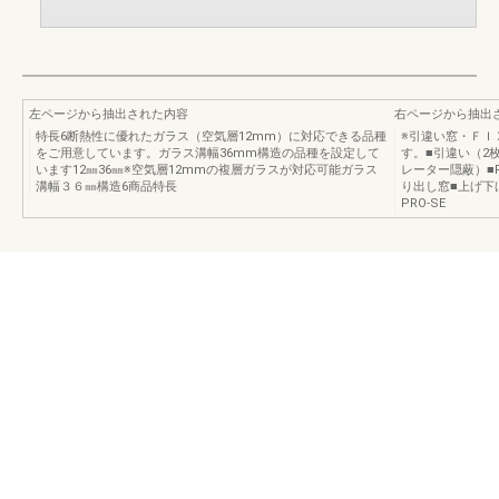
左ページから抽出された内容
右ページから抽出
特長6断熱性に優れたガラス（空気層12mm）に対応できる品種
※引違い窓・ＦＩ
をご用意しています。ガラス溝幅36mm構造の品種を設定して
す。■引違い（2
います12㎜36㎜※空気層12mmの複層ガラスが対応可能ガラス
レーター隠蔽）■
溝幅３６㎜構造6商品特長
り出し窓■上げ下
PRO-SE