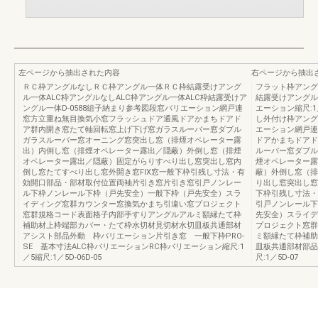
左ページから抽出された内容
右ページから抽出
ＲＣ枠アングルなしＲＣ枠アングル一体ＲＣ枠結露受けアング
フラット枠アング
ル一体ALC枠アングルなしALC枠アングル一体ALC枠結露受けア
結露受けアングル
ングル一体D-0588組子納まり参考図段窓バリエーション網戸連
エーション縮尺:1／
窓方立重ね無目換気小窓フラッシュドア通風ドアかまちドアド
し外付け枠アングル
ア群内開き窓たて軸回転窓上げ下げ窓ガラスルーバー窓ダブル
エーション網戸連
ガラスルーバー窓オーニング窓突出し窓（排煙オペレーター露
ドアかまちドアド
出）内倒し窓（排煙オペレーター露出／隠蔽）外倒し窓（排煙
ルーバー窓ダブル
オペレーター露出／隠蔽）固定がらりすべり出し窓突出し窓内
煙オペレーター露
倒し窓たてすべり出し窓外開き窓FIX窓一般下枠引残し寸法・有
蔽）外倒し窓（排
効開口部品・部材取付位置両袖片引き窓片引き窓引戸ノンレー
り出し窓突出し窓
ル下枠ノンレール下枠（戸先安全）一般下枠（戸先安全）スラ
下枠引残し寸法・
イディング窓群カウンター窓換気かまち引違い窓プロジェクト
引戸ノンレール下
窓群規格コード表面格子内部手すりアングルアルミ額縁たて枠
先安全）スライデ
補助材上枠端部カバー・たて枠水切材見切材水切皿板共通部材
プロジェクト窓群
アシスト部品外動 枠バリエーション片引き窓 一般下枠PRO-
ミ額縁たて枠補助
SE 基本寸法ALC枠バリエーションRC枠バリエーション縮尺:1
皿板共通部材部品
／5縮尺:1／5D-06D-05
尺:1／5D-07