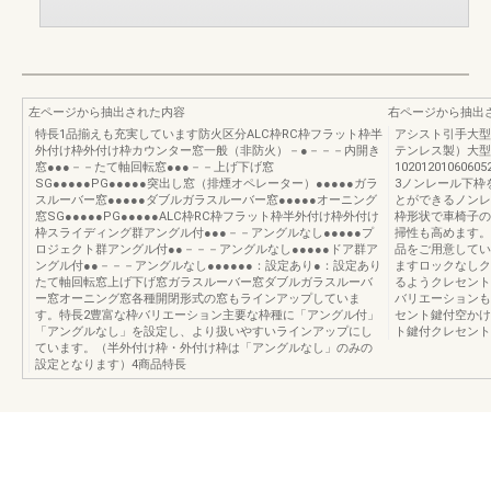
左ページから抽出された内容
右ページから抽出
特長1品揃えも充実しています防火区分ALC枠RC枠フラット枠半
アシスト引手大型
外付け枠外付け枠カウンター窓一般（非防火）－●－－－内開き
テンレス製）大型
窓●●●－－たて軸回転窓●●●－－上げ下げ窓
102012010606
SG●●●●●PG●●●●●突出し窓（排煙オペレーター）●●●●●ガラ
3ノンレール下枠
スルーバー窓●●●●●ダブルガラスルーバー窓●●●●●オーニング
とができるノンレ
窓SG●●●●●PG●●●●●ALC枠RC枠フラット枠半外付け枠外付け
枠形状で車椅子の
枠スライディング群アングル付●●●－－アングルなし●●●●●プ
掃性も高めます。
ロジェクト群アングル付●●－－－アングルなし●●●●●ドア群ア
品をご用意してい
ングル付●●－－－アングルなし●●●●●●：設定あり●：設定あり
ますロックなしク
たて軸回転窓上げ下げ窓ガラスルーバー窓ダブルガラスルーバ
るようクレセント
ー窓オーニング窓各種開閉形式の窓もラインアップしていま
バリエーションも
す。特長2豊富な枠バリエーション主要な枠種に「アングル付」
セント鍵付空かけ
「アングルなし」を設定し、より扱いやすいラインアップにし
ト鍵付クレセント5
ています。（半外付け枠・外付け枠は「アングルなし」のみの
設定となります）4商品特長