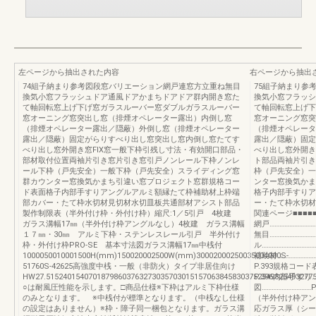
左ページから抽出された内容
右ページから抽出
74組子納まり参考図段窓バリエーション網戸連窓方立重ね無目
75組子納まり参
換気小窓フラッシュドア通風ドアかまちドアドア群内開き窓た
換気小窓フラッシ
て軸回転窓上げ下げ窓ガラスルーバー窓ダブルガラスルーバー
て軸回転窓上げ下
窓オーニング窓突出し窓（排煙オペレーター露出）内倒し窓
窓オーニング窓突
（排煙オペレーター露出／隠蔽）外倒し窓（排煙オペレーター
（排煙オペレータ
露出／隠蔽）固定がらりすべり出し窓突出し窓内倒し窓たてす
露出／隠蔽）固定
べり出し窓外開き窓FIX窓一般下枠引残し寸法・有効開口部品・
べり出し窓外開き
部材取付位置両袖片引き窓片引き窓引戸ノンレール下枠ノンレ
ト部品両袖片引き
ール下枠（戸先安全）一般下枠（戸先安全）スライディング窓
枠（戸先安全）一
群カウンター窓換気かまち引違い窓プロジェクト窓群規格コー
ンター窓換気かま
ド表面格子内部手すりアングルアルミ額縁たて枠補助材上枠端
格子内部手すりア
部カバー・たて枠水切材見切材水切皿板共通部材アシスト部品
ー・たて枠水切材
製作制限表（半外付け枠・外付け枠）縮尺:1／5引戸 4枚建
関連ページ■■■■■
ガラス溝幅17㎜（半外付け枠アングルなし）4枚建 ガラス溝幅
網戸………………………
１７㎜・30㎜ アルミ下枠・ステンレスレール引戸 半外付け
無目………………………
枠・外付け枠PRO-SE 基本寸法図ガラス溝幅17㎜中桟付
ル…………………………
1000050010001500H(mm)150020002500W(mm)30002000250035004000S-
補助材…………………
51760S-42625高強度中桟・一般（非防火）タイプ非居住向け
P.393規格コード表
HW27.515240154070187986037632730357030151570638458303752549825493277
P.396内部手すり…
○は耐風圧性能を示します。□商品仕様※下枠はアルミ下枠仕様
図………………………
のみとなります。 ※中桟付が標準となります。（中桟なし仕様
（半外付け枠アン
の設定はありません）※枠・障子同一梱包となります。ガラス溝
応ガラス厚（シー