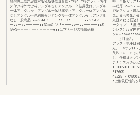
幅耐風圧性気密性水密性断熱性遮音性RC枠ALC枠フラット枠半
時）単板ガラス17
外付け枠外付け枠アングルなしアングル一体結露受けアングル
㎜総厚12㎜〜20㎜
一体アングルなしアングル一体結露受けアングル一体アングル
戸錠アシスト部品
なしアングル一体結露受けアングル一体アングルなしアングル
気かまち換気かま
なし一般商品17㎜S-4A-3ーーー○○ー○○ーーーー●●S-5A-3ーー
丸皿木ねじ掘込引
ー○○ー○○ーーーー●●30㎜S-4A-3ーーー○○ー○○ーーーー●●S-
ータイプ）大型把
5A-3ーーー○○ー○○ーーーー●●●は本ページの掲載品種
ンレス）設定内容
ン○－○○○○○○○
－－別手配品－－○
アシスト把手は固
ん。 ※サブロッ
美和：SL-12（
し」仕様はオプシ
テナンス用の設定
10000500100015
51760S-
42625H71098052
○は耐風圧性能を