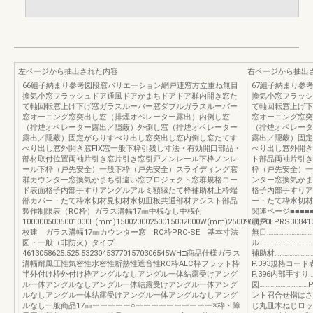
左ページから抽出された内容
右ページから抽出
66組子納まり参考図段窓バリエーション網戸連窓方立重ね無目
67組子納まり参
換気小窓フラッシュドア通風ドアかまちドアドア群内開き窓た
換気小窓フラッシ
て軸回転窓上げ下げ窓ガラスルーバー窓ダブルガラスルーバー
て軸回転窓上げ下
窓オーニング窓突出し窓（排煙オペレーター露出）内倒し窓
窓オーニング窓突
（排煙オペレーター露出／隠蔽）外倒し窓（排煙オペレーター
（排煙オペレータ
露出／隠蔽）固定がらりすべり出し窓突出し窓内倒し窓たてす
露出／隠蔽）固定
べり出し窓外開き窓FIX窓一般下枠引残し寸法・有効開口部品・
べり出し窓外開き
部材取付位置両袖片引き窓片引き窓引戸ノンレール下枠ノンレ
ト部品両袖片引き
ール下枠（戸先安全）一般下枠（戸先安全）スライディング窓
枠（戸先安全）一
群カウンター窓換気かまち引違い窓プロジェクト窓群規格コー
ンター窓換気かま
ド表面格子内部手すりアングルアルミ額縁たて枠補助材上枠端
格子内部手すりア
部カバー・たて枠水切材見切材水切皿板共通部材アシスト部品
ー・たて枠水切材
製作制限表（RC枠）ガラス溝幅17㎜中桟なし中桟付
関連ページ■■■■■
1000005005001000H(mm)15002000250015002000W(mm)2500960820EPRS30841
網戸………………………
枚建 ガラス溝幅17㎜カウンター窓 RC枠PRO-SE 基本寸法
無目………………………
図・一般（非防火）タイプ
ル…………………………
4613058625.525.532304537701570306545WH□商品仕様ガラス
補助材…………………
溝幅耐風圧性気密性水密性断熱性遮音性RC枠ALC枠フラット枠
P.393規格コード表
半外付け枠外付け枠アングルなしアングル一体結露受けアング
P.396内部手すり…
ル一体アングルなしアングル一体結露受けアングル一体アング
図……………………
ルなしアングル一体結露受けアングル一体アングルなしアング
ント召合せ指はさ
ルなし一般商品17㎜ーーーーー○ーーーーーーーーーー※枠・障
じ丸皿木ねじロッ