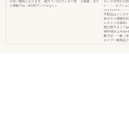
子同一梱包となります。縮尺:1／5カウンター窓 ２枚建 ガラ
ロック付空かけ防
ス溝幅17㎜（RC枠アングルなし）
○－－－オプショ
○○○○○○○○－
手配品はメンテナ
表ガラス溝幅対応
レチャン仕様時）単
開口障子タイプgw
88中桟付上H-ka-6
断寸法・一般（非
タイプ一般商品ク