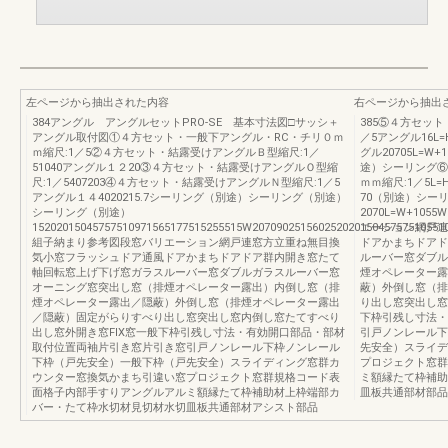
左ページから抽出された内容
右ページから抽出
384アングル アングルセットPRO-SE 基本寸法図□サッシ＋
385⑤４方セッ
アングル取付図①４方セット・一般下アングル・RC・チリ０ｍ
／5アングル16L=H
ｍ縮尺:1／5②４方セット・結露受けアングルＢ型縮尺:1／
グル20705L=W
51040アングル１２20③４方セット・結露受けアングルＯ型縮
途）シーリング⑥
尺:1／5407203④４方セット・結露受けアングルＮ型縮尺:1／5
ｍｍ縮尺:1／5L=
アングル１４4020215.7シーリング（別途）シーリング（別途）
70（別途）シーリ
シーリング（別途）
2070L=W+10
15202015045757510971565177515255515W207090251560252020150457575105510
エーション網戸連
組子納まり参考図段窓バリエーション網戸連窓方立重ね無目換
ドアかまちドアド
気小窓フラッシュドア通風ドアかまちドアドア群内開き窓たて
ルーバー窓ダブル
軸回転窓上げ下げ窓ガラスルーバー窓ダブルガラスルーバー窓
煙オペレーター露
オーニング窓突出し窓（排煙オペレーター露出）内倒し窓（排
蔽）外倒し窓（排
煙オペレーター露出／隠蔽）外倒し窓（排煙オペレーター露出
り出し窓突出し窓
／隠蔽）固定がらりすべり出し窓突出し窓内倒し窓たてすべり
下枠引残し寸法・
出し窓外開き窓FIX窓一般下枠引残し寸法・有効開口部品・部材
引戸ノンレール下
取付位置両袖片引き窓片引き窓引戸ノンレール下枠ノンレール
先安全）スライデ
下枠（戸先安全）一般下枠（戸先安全）スライディング窓群カ
プロジェクト窓群
ウンター窓換気かまち引違い窓プロジェクト窓群規格コード表
ミ額縁たて枠補助
面格子内部手すりアングルアルミ額縁たて枠補助材上枠端部カ
皿板共通部材部品
バー・たて枠水切材見切材水切皿板共通部材アシスト部品