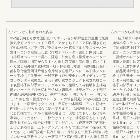
左ページから抽出された内容
右ページから抽出
352組子納まり参考図段窓バリエーション網戸連窓方立重ね無目
353組子納まり
換気小窓フラッシュドア通風ドアかまちドアドア群内開き窓た
換気小窓フラッシ
て軸回転窓上げ下げ窓ガラスルーバー窓ダブルガラスルーバー
て軸回転窓上げ下
窓オーニング窓突出し窓（排煙オペレーター露出）内倒し窓
窓オーニング窓突
（排煙オペレーター露出／隠蔽）外倒し窓（排煙オペレーター
（排煙オペレータ
露出／隠蔽）固定がらりすべり出し窓突出し窓内倒し窓たてす
露出／隠蔽）固定
べり出し窓外開き窓FIX窓一般下枠引残し寸法・有効開口部品・
べり出し窓外開き
部材取付位置両袖片引き窓片引き窓引戸ノンレール下枠ノンレ
ト部品両袖片引き
ール下枠（戸先安全）一般下枠（戸先安全）スライディング窓
枠（戸先安全）一
群カウンター窓換気かまち引違い窓プロジェクト窓群規格コー
ンター窓換気かま
ド表面格子内部手すりアングルアルミ額縁たて枠補助材上枠端
格子内部手すりア
部カバー・たて枠水切材見切材水切皿板共通部材アシスト部品
ー・たて枠水切材
内開き網戸網戸PRO-SE 基本寸法図○：設定あり ー：設定な
網戸使い分け表単
し※外倒し窓（排煙オペレーター）の場合隠蔽式のみの設定にな
立連窓重ね無目段窓○
ります。・額縁付けタイプは、単窓かつ木額縁・アルミ額縁の
ｸﾞﾙ一体枠ｱﾝｸﾞﾙ
内部仕上げがある場合に使用できます。（網戸取付ねじは、木
ｸﾞﾙなし枠××○×
ねじ同梱です。アルミ額縁の場合は、現地にてドリルねじ等を
が木額縁の場合は
準備してください。）・枠付けタイプは、連窓段窓もしくは内
尺材＋網戸：枠付
部仕上げがない場合に使用してください。（連窓段窓で内部仕
を１５mmとして
上げがある場合、上下（アングル）チリ寸法は15mm確保して
額縁の場合は、サ
ください）□網戸設定一覧表引違い・片引き窓一般下枠引違い窓
＋網戸：枠付タイ
ノンレール下枠カウンター窓引戸FIX窓内倒し窓すべり出し窓突
５mmとしてくだ