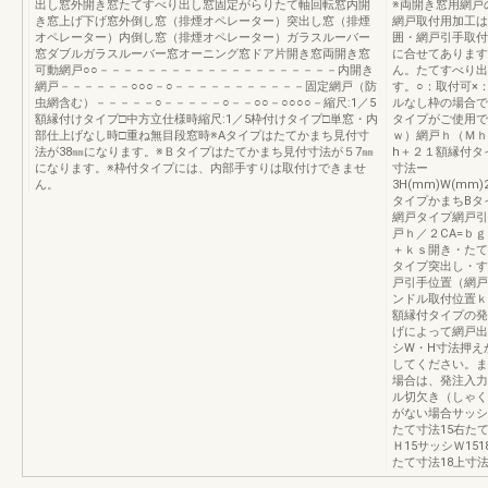
出し窓外開き窓たてすべり出し窓固定がらりたて軸回転窓内開
※両開き窓用網戸
き窓上げ下げ窓外倒し窓（排煙オペレーター）突出し窓（排煙
網戸取付用加工は
オペレーター）内倒し窓（排煙オペレーター）ガラスルーバー
囲・網戸引手取付
窓ダブルガラスルーバー窓オーニング窓ドア片開き窓両開き窓
に合せてあります
可動網戸○○－－－－－－－－－－－－－－－－－－－－内開き
ん。たてすべり出
網戸－－－－－－○○○－○－－－－－－－－－－－固定網戸（防
す。○：取付可×
虫網含む）－－－－－○－－－－－○－－○○－○○○○－縮尺:1／5
ルなし枠の場合で
額縁付けタイプ□中方立仕様時縮尺:1／5枠付けタイプ□単窓・内
タイプがご使用で
部仕上げなし時□重ね無目段窓時※Aタイプはたてかまち見付寸
ｗ）網戸ｈ（Ｍｈ
法が38㎜になります。※Ｂタイプはたてかまち見付寸法が５7㎜
h＋２１額縁付タ
になります。※枠付タイプには、内部手すりは取付けできませ
寸法ー
ん。
3H(mm)W(mm)25
タイプかまちBタ
網戸タイプ網戸引
戸ｈ／２CA=ｂｇ
＋ｋｓ開き・たて
タイプ突出し・す
戸引手位置（網戸
ンドル取付位置ｋ
額縁付タイプの発
げによって網戸出
シW・H寸法押え
してください。ま
場合は、発注入力
ル切欠き（しゃく
がない場合サッシ
たて寸法15右たて
Ｈ15サッシＷ15
たて寸法18上寸法