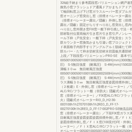
326組子納まり参考図段窓バリエーション網戸連
換気小窓フラッシュドア通風ドアかまちドアドア
て軸回転窓上げ下げ窓ガラスルーバー窓ダブルガ
窓オーニング窓突出し窓（排煙オペレーター露出
（排煙オペレーター露出／隠蔽）外倒し窓（排煙
露出／隠蔽）固定がらりすべり出し窓突出し窓内
べり出し窓外開き窓FIX窓一般下枠引残し寸法・
部材取付位置両袖片引き窓片引き窓引戸ノンレー
ール下枠（戸先安全）一般下枠（戸先安全）スラ
群カウンター窓換気かまち引違い窓プロジェクト
ド表面格子内部手すりアングルアルミ額縁たて枠
部カバー・たて枠水切材見切材水切皿板共通部材
上段／下段段窓バリエーションPRO-SE 基本寸
0050010005001000150020002500H(mm)30
圧) S-5無目強度 (耐風圧) S-4W(mm)150020
溝幅３０㎜ 無目耐風圧強度
0050010005001000150020002500H(mm)30
圧) S-5無目強度 (耐風圧) S-4W(mm)1500200
ラス溝幅３０㎜ 無目耐風圧強度姿図排煙外倒し
（２枚建）E・外倒し窓（排煙オペレーター）／
ALC/RC/フラット一般（非防火）隠蔽式オペレ
窓（排煙オペレーター）／FIX窓ALC/RC/フラ
火）隠蔽式オペレーターRIO_D_H2-30-
003100h1h27070100h1h2REO_D_FF-17-
00270100h1h2REO_D_FF-17-002PRO-SE
窓（排煙オペレーター露出）／下段FIX窓ガラス
目耐風圧強度姿図姿図姿図排煙外倒し窓／ＦＩＸ窓(
姿図排煙外倒し窓／ＦＩＸ窓(100見付)FE・外
レーター）／ＦＩＸ窓ALC/RC/フラット一般（
オペレーター0050010005001000150020002500