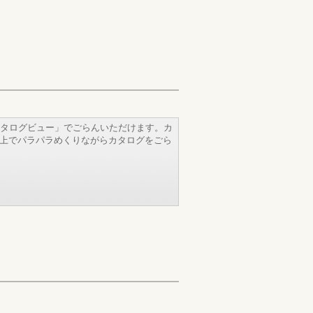
タログビュー」でごらんいただけます。カ
b上でパラパラめくりながらカタログをごら