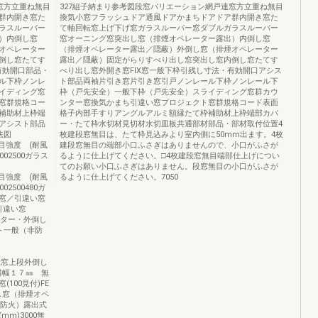
窓方立重ね無目
327組子納まり参考図段窓バリエーション網戸連窓方立重ね無目
群内開き窓た
換気小窓フラッシュドア通風ドアかまちドアドア群内開き窓た
ラスルーバー
て軸回転窓上げ下げ窓ガラスルーバー窓ダブルガラスルーバー
）内倒し窓
窓オーニング窓突出し窓（排煙オペレーター露出）内倒し窓
オペレーター
（排煙オペレーター露出／隠蔽）外倒し窓（排煙オペレーター
倒し窓たてす
露出／隠蔽）固定がらりすべり出し窓突出し窓内倒し窓たてす
有効開口部品・
べり出し窓外開き窓FIX窓一般下枠引残し寸法・有効開口アシス
ル下枠ノンレ
ト部品両袖片引き窓片引き窓引戸ノンレール下枠ノンレール下
イディング窓
枠（戸先安全）一般下枠（戸先安全）スライディング窓群カウ
窓群規格コー
ンター窓換気かまち引違い窓プロジェクト窓群規格コード表面
補助材上枠端
格子内部手すりアングルアルミ額縁たて枠補助材上枠端部カバ
アシスト部品
ー・たて枠水切材見切材水切皿板共通部材部品・部材取付位置4
法図
枚建段窓無目は、たて枠見込みより室内側に50mm出ます。4枚
00無目強度 (耐風
建段窓無目の端部小口ふさぎはありませんので、小口がふさが
002500ガラス
るように仕上げてください。□4枚建段窓無目端部仕上げについ
てのお願い小口ふさぎはありません。段窓無目の小口がふさが
00無目強度 (耐風
るように仕上げてください。7050
02500480ガ
窓／引違い窓
引違い窓
ーター・外倒し
ット一般（非防
物流品段窓上段外倒し
溝幅１７㎜ 無
100見付)FE
倒し窓（排煙オペ
非防火）露出式
H(mm)3000無