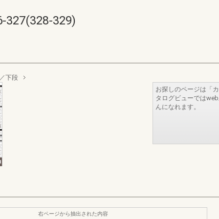
7(328-329)
／下段
お探しのページは「カ
タログビューではwe
んになれます。
右ページから抽出された内容