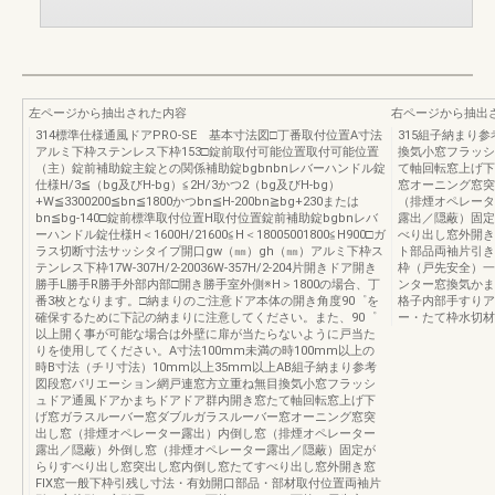
左ページから抽出された内容
右ページから抽出
314標準仕様通風ドアPRO-SE 基本寸法図□丁番取付位置A寸法
315組子納まり
アルミ下枠ステンレス下枠153□錠前取付可能位置取付可能位置
換気小窓フラッシ
（主）錠前補助錠主錠との関係補助錠bgbnbnレバーハンドル錠
て軸回転窓上げ下
仕様H/3≦（bg及びH-bg）≦2H/3かつ2（bg及びH-bg）
窓オーニング窓突
+W≦3300200≦bn≦1800かつbn≦H-200bn≧bg+230または
（排煙オペレータ
bn≦bg-140□錠前標準取付位置H取付位置錠前補助錠bgbnレバ
露出／隠蔽）固定
ーハンドル錠仕様H＜1600H/21600≦H＜18005001800≦H900□ガ
べり出し窓外開き
ラス切断寸法サッシタイプ開口gw（㎜）gh（㎜）アルミ下枠ス
ト部品両袖片引き
テンレス下枠17W-307H/2-20036W-357H/2-204片開きドア開き
枠（戸先安全）一
勝手L勝手R勝手外部内部□開き勝手室外側※H＞1800の場合、丁
ンター窓換気かま
番3枚となります。□納まりのご注意ドア本体の開き角度90゜を
格子内部手すりア
確保するために下記の納まりに注意してください。また、90゜
ー・たて枠水切材
以上開く事が可能な場合は外壁に扉が当たらないように戸当た
りを使用してください。A寸法100mm未満の時100mm以上の
時B寸法（チリ寸法）10mm以上35mm以上AB組子納まり参考
図段窓バリエーション網戸連窓方立重ね無目換気小窓フラッシ
ュドア通風ドアかまちドアドア群内開き窓たて軸回転窓上げ下
げ窓ガラスルーバー窓ダブルガラスルーバー窓オーニング窓突
出し窓（排煙オペレーター露出）内倒し窓（排煙オペレーター
露出／隠蔽）外倒し窓（排煙オペレーター露出／隠蔽）固定が
らりすべり出し窓突出し窓内倒し窓たてすべり出し窓外開き窓
FIX窓一般下枠引残し寸法・有効開口部品・部材取付位置両袖片