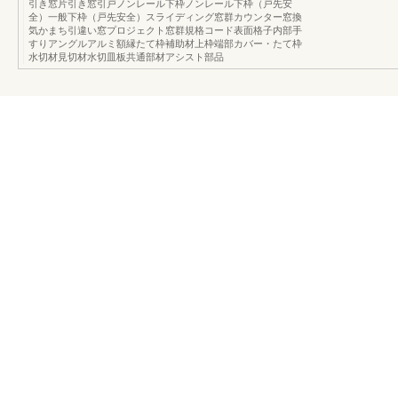
引き窓片引き窓引戸ノンレール下枠ノンレール下枠（戸先安
全）一般下枠（戸先安全）スライディング窓群カウンター窓換
気かまち引違い窓プロジェクト窓群規格コード表面格子内部手
すりアングルアルミ額縁たて枠補助材上枠端部カバー・たて枠
水切材見切材水切皿板共通部材アシスト部品