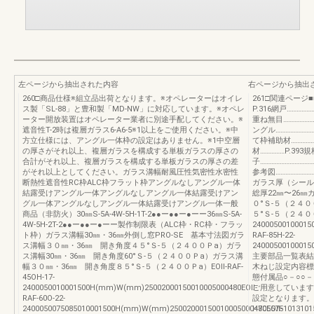
左ページから抽出された内容
右ページから抽出
260□商品仕様※組立品出荷となります。※オペレーターはオイレ
261□関連ページ■
ス製「SL-88」と豊和製「MD-NW」に対応しています。※オペレ
P.316網戸……………
ーター開放装置はオペレーター業者に別途手配してください。※
重ね無目…………………
遮音性T-2時は複層ガラス6-A6-5※1以上をご使用ください。※中
ングル……………………
方立仕様には、アングル一体枠の設定はありません。※1中空層
て枠補助材…………
の厚さがそれ以上、複層ガラスを構成する単板ガラスの厚さの
材……………P.393
合計がそれ以上、複層ガラスを構成する単板ガラスの厚さの差
子…………………………
がそれ以上としてください。ガラス溝幅耐風圧性気密性水密性
参考図………………
断熱性遮音性RC枠ALC枠フラット枠アングルなしアングル一体
ガラス厚（シール仕
結露受けアングル一体アングルなしアングル一体結露受けアン
総厚22㎜〜26
グル一体アングルなしアングル一体結露受けアングル一体一般
０°Ｓ-５（２４
商品（非防火）30㎜S-5A-4W-5H-1T-2●●ー●●ー●ーー36㎜S-5A-
５°Ｓ-５（２４００Ｐa
4W-5H-2T-2●●ー●●ー●ーー製作制限表（ALC枠・RC枠・フラッ
24000500100015
ト枠）ガラス溝幅30㎜・36㎜外倒し窓PRO-SE 基本寸法図ガラ
RAF-85H-22-
ス溝幅３０㎜・36㎜ 開き角度４５°Ｓ-５（２４００Ｐa）ガラ
2400050010001
ス溝幅30㎜・36㎜ 開き角度60°Ｓ-５（２４００Ｐa）ガラス溝
主要部品一覧表結
幅３０㎜・36㎜ 開き角度８５°Ｓ-５（２４００Ｐa）EOII-RAF-
木ねじ設定内容標
45OH-17-
態付属品○－○○
2400050010001500H(mm)W(mm)25002000150010005000480EOII-
ご用意していま
RAF-60O-22-
設定となります。
2400050075085010001500H(mm)W(mm)25002000150010005000480EOII-
H7055751013101