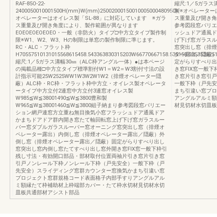
RAF-85O-22-
縮尺:1／5ガラス
2400050010001500H(mm)W(mm)25002000150010005000480950※
製※オペレーター
オペレーターはオイレス製「SL-88」に対応しています ※ガラ
ス重量及び開き角
ス重量及び開き角度により、製作範囲が異なります
参考図段窓バリエ
EOEOEOEOEOEO・一般（非防火）タイプ□中方立タイプ製作制
ッシュドア通風ド
限※W1、W2、W3、Hの制限は単窓の製作制限に準じます。
げ下げ窓ガラスル
RC・ALC・フラット枠
窓突出し窓（排煙
H70557510131015568615458.543363830315203W66770667158.535158.535353825
ター露出／隠蔽）
縮尺:1／5ガラス溝幅30㎜（ALC枠アングル一体）●は本ページ
定がらりすべり出
の掲載品種□中方立タイプ標準割付W1＝W2＝W3割付寸法の設
き窓FIX窓一般
計指示可能25W2525WW1W3W2W1W2（排煙オペレーター隠
き窓片引き窓引戸
蔽）ALC枠・RC枠・フラット枠中方立・オイレス製オペレータ
一般下枠（戸先安
ータイプ中方立付2連窓中方立付3連窓オイレス製
まち引違い窓プロ
W985≦W≦38001490≦W≦3800豊和製
アングルアルミ額
W965≦W≦38001460≦W≦3800組子納まり参考図段窓バリエー
材見切材水切皿板
ション網戸連窓方立重ね無目換気小窓フラッシュドア通風ドア
かまちドアドア群内開き窓たて軸回転窓上げ下げ窓ガラスルー
バー窓ダブルガラスルーバー窓オーニング窓突出し窓（排煙オ
ペレーター露出）内倒し窓（排煙オペレーター露出／隠蔽）外
倒し窓（排煙オペレーター露出／隠蔽）固定がらりすべり出し
窓突出し窓内倒し窓たてすべり出し窓外開き窓FIX窓一般下枠引
残し寸法・有効開口部品・部材取付位置両袖片引き窓片引き窓
引戸ノンレール下枠ノンレール下枠（戸先安全）一般下枠（戸
先安全）スライディング窓群カウンター窓換気かまち引違い窓
プロジェクト窓群規格コード表面格子内部手すりアングルアル
ミ額縁たて枠補助材上枠端部カバー・たて枠水切材見切材水切
皿板共通部材アシスト部品