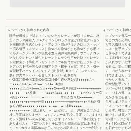
左ページから抽出された内容
右ページから抽出
障子が最後まで閉まっていないとクレセントが回りません。材
オプション部品一
質／ガラス繊維入り66ナイロン③ロック付空かけ防止クレセン
てこの力を応用し
ト機種開閉形式クレセントアシスト部品指はさみ防止ストッパ
ガラス繊維入りポ
ー掘込引手（ステンレス）換気小窓換気かまち換気かまち用フ
シスト把手オプシ
ィルターグレーチング換気小窓用網戸可動網戸サブロックロッ
しを小さくできま
クなしクレセント鍵付クレセントロック付空かけ防止クレセン
には取付けできま
ト鍵付空かけ防止クレセントダイヤル錠付空かけ防止クレセン
が入れやすい把手
トアシスト把手突合せ部用アシスト把手（固定）アシスト引手
ません。⑧大型把
大型把手バータイプRタイプ（樹脂製）Rタイプ（ステンレス
て、力が入れやす
製）戸先ストッパー召合せストッパー画像番号
けできません。⑨
①②③④⑤⑥⑦⑧⑨⑩⑪⑫⑬⑭⑮引違い窓2枚建●●●●●△–
っかりと握れて、
△●●●△※3△●△※1●●□△※1●–4枚建
⑩大型把手Rタイ
●●●●●△△△※2●●●△△●–●●□–●–引戸2枚建–––––●–●●●●–
ッパーが枠と戸先
●●–●●–––●4枚建–––––●●●※2●●●–●●–●●–––●カウンター窓
ン つまみ部：エ
2枚建●●●●●–––––––●––––––––片引き窓内動●●●●●●–
先かまちと召合せ
●●●●●–●–●●––●–外動●●●●●–––––––●●–●●––●–両袖片引
台座：ポリアミド
き窓内動●●●●●●–●●●●●–●–●●––●–外動●●●●●–––––––
止ストッパーオプ
●●–●●––●–●：設定あり –：設定なし △：戸先安全ゴム仕
います。材質／ア
様に設定はありません □：ノンレール下枠に設定しています※1
能です。材質／ア
ガラス溝幅17㎜のみ設定しています（ノンレール下枠に設定は
で2重ロックが可
ありません） ※2アシスト引手は突合せ部用の設定はありませ
戸）190㎜23㎜
ん。※３ガラス溝幅36㎜は戸先指はさみ防止ストッパーの設定は
ち召合せかまち25