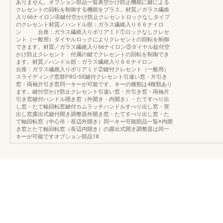
ありません。オプション部品一覧表空かけ防止機能に鍵による
クレセントの回転を制御する機能をプラス。材質／ガラス繊維
入り66ナイロン④鍵付空かけ防止クレセントロックなしタイプ
のクレセント材質／ハンドル部：ガラス繊維入り６６ナイロ
ン 台座：ガラス繊維入りポリアミド①ロックなしクレセ
ント（一般用）ダイヤルロックによりクレセントの回転を制御
できます。材質／ガラス繊維入り66ナイロン⑤ダイヤル錠付空
かけ防止クレセント 付属の鍵でクレセントの回転を制御でき
ます。材質／ハンドル部：ガラス繊維入り６６ナイロン
台座：ガラス繊維入りポリアミド②鍵付クレセント（一般用）
スライディング窓群PRO-SE鍵付クレセント引違い窓・片引き
窓・両袖片引き窓同一キーが可能です。キーの種類は4種類あり
ます。鍵付空かけ防止クレセント引違い窓・片引き窓・両袖片
引き窓鍵付ハンドル開き窓（外開き・内開き）・たてすべり出
し窓・たて軸回転窓鍵付カムラッチハンドルすべり出し窓・突
出し窓露出式鍵付開き調整器外開き窓・たてすべり出し窓・た
て軸回転窓（中心吊・長辺外開き）同一キー可能部品一覧※内開
き窓とたて軸回転窓（長辺内開き）の露出式開き調整器は同一
キーが可能ですオプション部品18