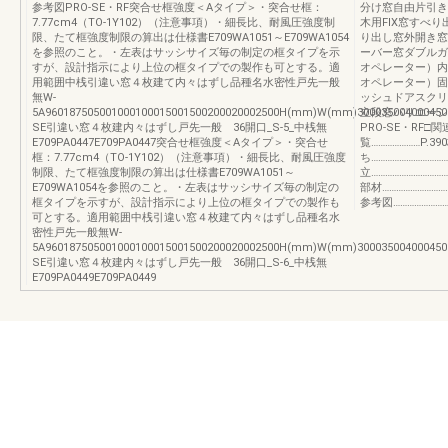
参考図PRO-SE・RF突合せ框強度＜Aタイプ＞・突合せ框：
分け窓自由片引き
7.77cm4（TO-1Y102）（注意事項）・細長比、耐風圧強度制
木用FIX窓すべ
限、たて框強度制限の算出は仕様書E709WA1051～E709WA1054
り出し窓外開き窓
を参照のこと。・左表はサッシサイズ毎の制定の框タイプを示
ーバー窓ダブルガ
すが、設計指示により上位の框タイプでの製作も可とする。適
オペレーター）内
用範囲中桟引違い窓４枚建て内々はずし品種名水密性戸先一般
オペレーター）固
無W-
ッシュドアスクリ
5A960187505001000100015001500200020002500H(mm)W(mm)300035004000450
立段窓バリエーシ
SE引違い窓４枚建内々はずし戸先一般 36開口_S-5_中桟無
PRO-SE・RF□
E709PA0447E709PA0447突合せ框強度＜Aタイプ＞・突合せ
覧…………………P.3
框：7.77cm4（TO-1Y102）（注意事項）・細長比、耐風圧強度
ち……………………………
制限、たて框強度制限の算出は仕様書E709WA1051～
立…………………………
E709WA1054を参照のこと。・左表はサッシサイズ毎の制定の
部材………………………
框タイプを示すが、設計指示により上位の框タイプでの製作も
参考図………………………
可とする。適用範囲中桟引違い窓４枚建て内々はずし品種名水
密性戸先一般無W-
5A960187505001000100015001500200020002500H(mm)W(mm)300035004000450
SE引違い窓４枚建内々はずし戸先一般 36開口_S-6_中桟無
E709PA0449E709PA0449