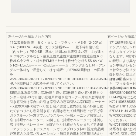
左ページから抽出された内容
右ページから抽出
170□製作制限表 ＲＣ・ＡＬＣ・フラット・MS-5（2400Pa）
171□標準部品
S-6（2800Pa）4枚建 ガラス溝幅36㎜ 一般下枠引違い窓
アングルなし＞ロ
（内々外し）PRO-SE 基本寸法図□体系表引違い窓 ４枚建＜
かまちタイプクレ
ＲＣ枠アングルなし＞耐風圧性気密性水密性断熱性遮音性ＲＣ
なります。※出寸
枠ALC枠フラット枠Ｍ枠FM枠半外付け枠外付け枠S-5S-6A-4W-
の種類により異な
5H-2T-1△△△△ーーーT-2△△△△ーーー△：アングルなし枠・アン
ョン中桟クレセン
グル一体枠をご用意しています縮尺:1／57R651図枠はこの図枠
ク付空かけ防止ク
を
錠付空かけ防止ク
W2403840403870H117109805270108101015603055131425350141351040107R651-
はさみ防止ストッ
HU4-K図枠はこの図枠を使用してください。
ち（フィルター付
W2403840403870H117109805270108101015603055131425350141325350104010PR
ト枠Ｍ枠7A651
SE商品体系表引違い窓2枚建引違い窓3枚建引違い窓4枚建カウ
45W23840403870
ンター窓袖FIX付引違い窓引戸片引き窓コーナー片引き窓両袖片
HU4-W図枠は
引き窓引分け窓自由片引き窓引込み窓両引込み窓FIX窓コーナー
H7011505535353
FIX窓巾木用FIX窓すべり出し窓／突出し窓内倒し窓／外倒し窓
W図WH701150553
たてすべり出し窓外開き窓／内開き窓たて軸回転窓上げ下げ窓
57F651-HU
ガラスルーバー窓ダブルガラスルーバー窓オーニング窓突出し
W7030352525
窓（排煙オペレーター）内倒し窓（排煙オペレーター）外倒し
てください。
窓（排煙オペレーター）固定がらり脱着がらりかまちドア通風
WH701150553560
ドアフラッシュドアスクリーンガラスブロック枠BL認定商品網
体系表引違い窓2
戸連窓方立段窓バリエーション・無目共通部材関連商品納まり
袖FIX付引違い