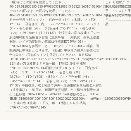
B1図枠はこの図枠を使用してください。
し） 可動網戸 
404029.512830353.535HW9860371285513.56327.56310158106453027.52537525153
トッパー 小開口
HB3-K-B1図枠はこの図枠を使用してください。
手・アシスト引手
404029.512830353.535HW9860371285513.56327.56310158106453027.52537525153
装着可能です□関連ペ
召合せ強度＜B1タイプ＞・召合せ框（外）：3.35cm4（TO-
戸…………………………
1Y114）・召合せ框（内）：22.76cm4（TO-1Y308）＜B2タイ
品……………………………
プ＞・召合せ框（外）：3.35cm4（TO-1Y114）・召合せ框
（内）：29.03cm4（TO-1Y137）中桟引違い窓３枚建て戸先一
般適用範囲無品種名水密性（注意事項）・細長比、耐風圧強度
制限、たて框強度制限の算出は仕様書E709WA1051～
E709WA1054を参照のこと。・B2タイプでH＞2000の場合、可
動網戸は中桟付となります。（範囲）中桟無の網戸が必要な場
合はCタイプ又はDタイプを選定してください。ＢＦB2W-
5B1315005001000100015001500200020002500H(mm)W(mm)250030003500PRO-
SE引違い窓３枚建ＢＦ戸先一般 17開口_S-5_中桟無
E709PA0143E709PA0143召合せ強度＜B1タイプ＞・召合せ框
（外）：3.35cm4（TO-1Y114）・召合せ框（内）：
22.76cm4（TO-1Y308）＜B2タイプ＞・召合せ框（外）：
3.35cm4（TO-1Y114）・召合せ框（内）：29.03cm4（TO-
1Y137）中桟引違い窓３枚建て戸先一般適用範囲無品種名水密性
（注意事項）・細長比、耐風圧強度制限、たて框強度制限の算
出は仕様書E709WA1051～E709WA1054を参照のこと。ＢＦW-
5B2B1315005001000100015001500200020002500H(mm)W(mm)250030003500PR
SE引違い窓３枚建ＢＦ戸先一般 17開口_S-6_中桟無
E709PA0145E709PA0145