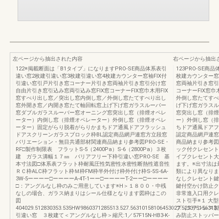
左ページから抽出された内容
右ページから抽出
122※掲載断面は「B1タイプ」になりますPRO-SE商品体系表引
123PRO-SE
違い窓2枚建引違い窓3枚建引違い窓4枚建カウンター窓袖FIX付
枚建カウンター窓
引違い窓引戸片引き窓コーナー片引き窓両袖片引き窓引分け窓
窓両袖片引き窓引
自由片引き窓引込み窓両引込み窓FIX窓コーナーFIX窓巾木用FIX
コーナーFIX窓
窓すべり出し窓／突出し窓内倒し窓／外倒し窓たてすべり出し
外倒し窓たてすべ
窓外開き窓／内開き窓たて軸回転窓上げ下げ窓ガラスルーバー
げ下げ窓ガラスル
窓ダブルガラスルーバー窓オーニング窓突出し窓（排煙オペレ
窓突出し窓（排煙
ーター）内倒し窓（排煙オペレーター）外倒し窓（排煙オペレ
ー）外倒し窓（排
ーター）固定がらり脱着がらりかまちドア通風ドアフラッシュ
ちドア通風ドアフ
ドアスクリーンガラスブロック枠BL認定商品網戸連窓方立段窓
認定商品網戸連窓
バリエーション・無目共通部材関連商品納まり参考図PRO-SE・
商品納まり参考図P
RF□製作制限表 フラットS-5（2400Pa）S-6（2800Pa）３枚
ック付クレセント
建 ガラス溝幅１７㎜ バリアフリー下枠引違い窓PRO-SE 基
イプクレセント大
本寸法図□体系表フラット枠耐風圧性気密性水密性断熱性遮音性
ます。※出寸法は
ＲＣ枠ALC枠フラット枠Ｍ枠FM枠半外付け枠外付け枠S-5S-6A-
類により異なりま
3W-5ーーーー□ーーーーA-4T-1ーー□ーーーーT-2ーー□ーーーー
なしクレセント鍵
□：アングルなし枠のみご用意しています※H＞１８００・中桟
鍵付空かけ防止ク
なしの場合、ガラス納まりはシール仕様となります図枠はこの
非常進入口用クレ
図
スト引手※１ 大
404029.512830353.535HW9860371285513.527.56310158106453027.525375156313.
プ（ステンレス製
引違い窓 ３枚建て＜アングルなし枠＞縮尺:1／57F15N-HB3-K-
み防止ストッパー